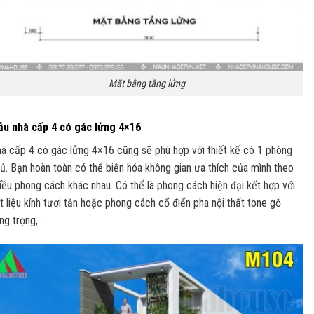
Mặt bằng tầng lửng
u nhà cấp 4 có gác lửng 4×16
à cấp 4 có gác lửng 4×16 cũng sẽ phù hợp với thiết kế có 1 phòng
ủ. Bạn hoàn toàn có thể biến hóa không gian ưa thích của mình theo
iều phong cách khác nhau. Có thể là phong cách hiện đại kết hợp với
t liệu kính tươi tắn hoặc phong cách cổ điển pha nội thất tone gỗ
ng trọng,…