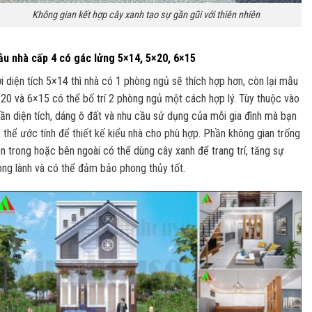
Không gian kết hợp cây xanh tạo sự gần gũi với thiên nhiên
u nhà cấp 4 có gác lửng 5×14, 5×20, 6×15
i diện tích 5×14 thì nhà có 1 phòng ngủ sẽ thích hợp hơn, còn lại mẫu
20 và 6×15 có thể bố trí 2 phòng ngủ một cách hợp lý. Tùy thuộc vào
ần diện tích, dáng ô đất và nhu cầu sử dụng của mỗi gia đình mà bạn
 thể ước tính để thiết kế kiểu nhà cho phù hợp. Phần không gian trống
n trong hoặc bên ngoài có thể dùng cây xanh để trang trí, tăng sự
ong lành và có thể đảm bảo phong thủy tốt.