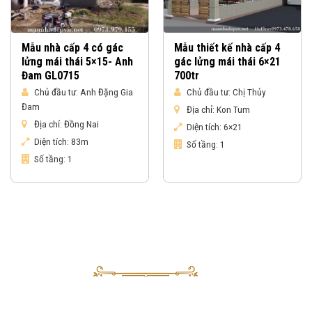
Mẫu nhà cấp 4 có gác
Mẫu thiết kế nhà cấp 4
lửng mái thái 5×15- Anh
gác lửng mái thái 6×21
Đam GL0715
700tr
Chủ đầu tư:
Anh Đặng Gia
Chủ đầu tư:
Chị Thủy
Đam
Địa chỉ:
Kon Tum
Địa chỉ:
Đồng Nai
Diện tích:
6×21
Diện tích:
83m
Số tầng:
1
Số tầng:
1
Nhận báo giá & gửi yêu cầu tư vấn
Sau khi nhận được yêu cầu của Quý khách, tư vấn viên của Vinahouse