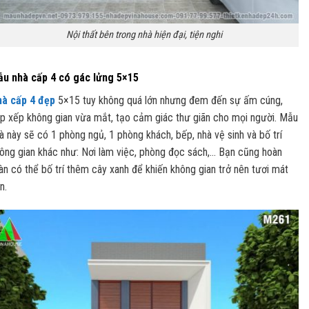
Nội thất bên trong nhà hiện đại, tiện nghi
u nhà cấp 4 có gác lửng 5×15
à cấp 4 đẹp
5×15 tuy không quá lớn nhưng đem đến sự ấm cúng,
p xếp không gian vừa mắt, tạo cảm giác thư giãn cho mọi người. Mẫu
à này sẽ có 1 phòng ngủ, 1 phòng khách, bếp, nhà vệ sinh và bố trí
ông gian khác như: Nơi làm việc, phòng đọc sách,… Bạn cũng hoàn
àn có thể bố trí thêm cây xanh để khiến không gian trở nên tươi mát
n.