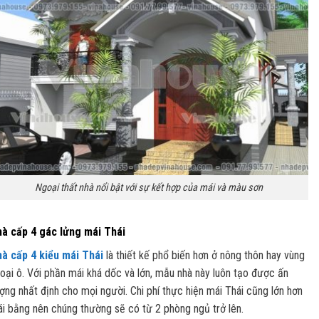
Ngoại thất nhà nổi bật với sự kết hợp của mái và màu sơn
à cấp 4 gác lửng mái Thái
à cấp 4 kiểu mái Thái
là thiết kế phổ biến hơn ở nông thôn hay vùng
oại ô. Với phần mái khá dốc và lớn, mẫu nhà này luôn tạo được ấn
ợng nhất định cho mọi người. Chi phí thực hiện mái Thái cũng lớn hơn
i bằng nên chúng thường sẽ có từ 2 phòng ngủ trở lên.