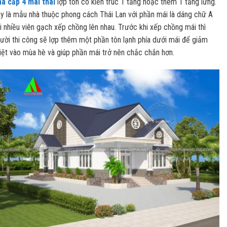
à cấp 4 mái thái
lợp tôn có kiến trúc 1 tầng hoặc thêm 1 tầng lửng.
y là mẫu nhà thuộc phong cách Thái Lan với phần mái là dáng chữ A
i nhiều viên gạch xếp chồng lên nhau. Trước khi xếp chồng mái thì
ười thi công sẽ lợp thêm một phần tôn lạnh phía dưới mái để giảm
iệt vào mùa hè và giúp phần mái trở nên chắc chắn hơn.