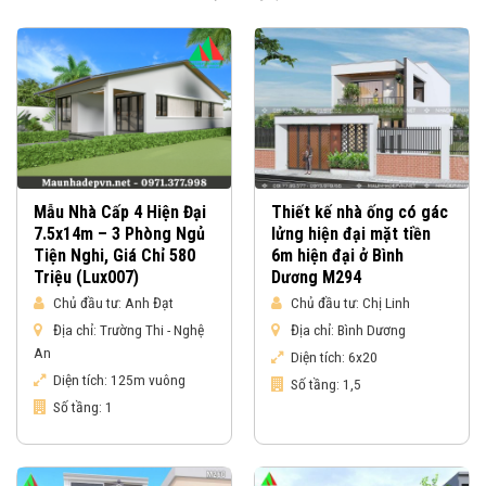
Mẫu Nhà Cấp 4 Hiện Đại
Thiết kế nhà ống có gác
7.5x14m – 3 Phòng Ngủ
lửng hiện đại mặt tiền
Tiện Nghi, Giá Chỉ 580
6m hiện đại ở Bình
Triệu (Lux007)
Dương M294
Chủ đầu tư:
Anh Đạt
Chủ đầu tư:
Chị Linh
Địa chỉ:
Trường Thi - Nghệ
Địa chỉ:
Bình Dương
An
Diện tích:
6x20
Diện tích:
125m vuông
Số tầng:
1,5
Số tầng:
1