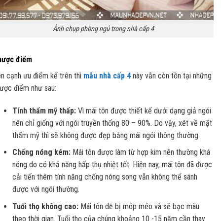
Ảnh chụp phòng ngủ trong nhà cấp 4
hược điểm
n cạnh ưu điểm kể trên thì
mẫu nhà cấp 4
này vẫn còn tồn tại những
ược điểm như sau:
Tính thẩm mỹ thấp:
Vì mái tôn được thiết kế dưới dạng giả ngói
nên chỉ giống với ngói truyền thống 80 – 90%. Do vậy, xét về mặt
thẩm mỹ thì sẽ không được đẹp bằng mái ngói thông thường.
Chống nóng kém:
Mái tôn được làm từ hợp kim nên thường khá
nóng do có khả năng hấp thụ nhiệt tốt. Hiện nay, mái tôn đã được
cải tiến thêm tính năng chống nóng song vẫn không thể sánh
được với ngói thường.
Tuổi thọ không cao:
Mái tôn dễ bị móp méo và sẽ bạc màu
theo thời gian. Tuổi thọ của chúng khoảng 10 -15 năm cần thay