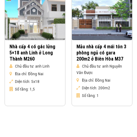
Nhà cấp 4 có gác lửng
Mẫu nhà cấp 4 mái tôn 3
5×18 anh Linh ở Long
phòng ngủ có gara
Thành M260
200m2 ở Biên Hòa M37
Chủ đầu tư:
anh Linh
Chủ đầu tư:
anh Nguyễn
Văn Được
Địa chỉ:
Đồng Nai
Địa chỉ:
Đồng Nai
Diện tích:
5x18
Diện tích:
200m2
Số tầng:
1,5
Số tầng:
1
Nhận báo giá & gửi yêu cầu tư vấn