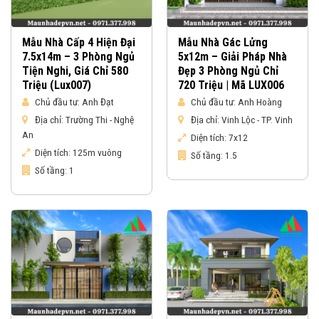
Mẫu Nhà Cấp 4 Hiện Đại
Mẫu Nhà Gác Lửng
7.5x14m – 3 Phòng Ngủ
5x12m – Giải Pháp Nhà
Tiện Nghi, Giá Chỉ 580
Đẹp 3 Phòng Ngủ Chỉ
Triệu (Lux007)
720 Triệu | Mã LUX006
Chủ đầu tư:
Anh Đạt
Chủ đầu tư:
Anh Hoàng
Địa chỉ:
Trường Thi - Nghệ
Địa chỉ:
Vinh Lộc - TP. Vinh
An
Diện tích:
7x12
Diện tích:
125m vuông
Số tầng:
1.5
Số tầng:
1