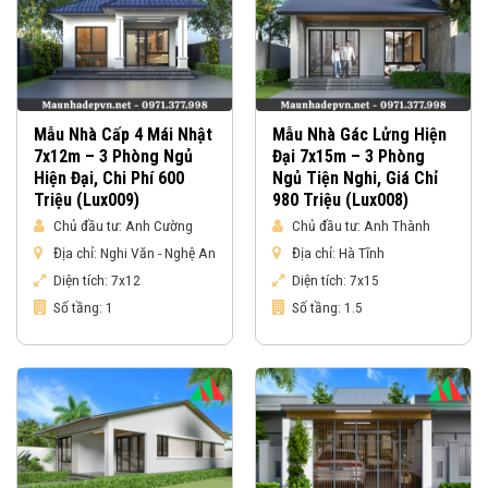
Mẫu Nhà Cấp 4 Mái Nhật
Mẫu Nhà Gác Lửng Hiện
7x12m – 3 Phòng Ngủ
Đại 7x15m – 3 Phòng
Hiện Đại, Chi Phí 600
Ngủ Tiện Nghi, Giá Chỉ
Triệu (Lux009)
980 Triệu (Lux008)
Chủ đầu tư:
Anh Cường
Chủ đầu tư:
Anh Thành
Địa chỉ:
Nghi Văn - Nghệ An
Địa chỉ:
Hà Tĩnh
Diện tích:
7x12
Diện tích:
7x15
Số tầng:
1
Số tầng:
1.5