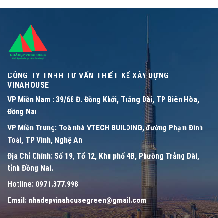
CÔNG TY TNHH TƯ VẤN THIẾT KẾ XÂY DỰNG
VINAHOUSE
VP Miền Nam :
39/68 Đ. Đồng Khởi, Trảng Dài, TP Biên Hòa,
Đồng Nai
VP Miền Trung:
Toà nhà VTECH BUILDING, đường Phạm Đình
Toái, TP Vinh, Nghệ An
Địa Chỉ Chính:
Số 19, Tổ 12, Khu phố 4B, Phường Trảng Dài,
tỉnh Đồng Nai.
Hotline:
0971.377.998
Email:
nhadepvinahousegreen@gmail.com