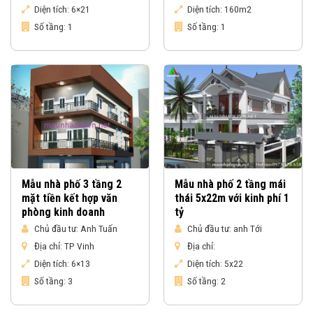
Diện tích:
6×21
Diện tích:
160m2
Số tầng:
1
Số tầng:
1
Mẫu nhà phố 3 tầng 2
Mẫu nhà phố 2 tầng mái
mặt tiền kết hợp văn
thái 5x22m với kinh phí 1
phòng kinh doanh
tỷ
Chủ đầu tư:
Anh Tuấn
Chủ đầu tư:
anh Tới
Địa chỉ:
TP Vinh
Địa chỉ:
Diện tích:
6×13
Diện tích:
5x22
Số tầng:
3
Số tầng:
2