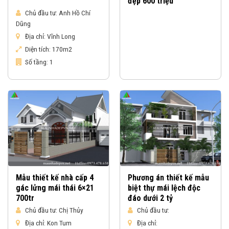
đẹp 600 triệu
Chủ đầu tư:
Anh Hồ Chí
Dũng
Địa chỉ:
Vĩnh Long
Diện tích:
170m2
Số tầng:
1
Mẫu thiết kế nhà cấp 4
Phương án thiết kế mẫu
gác lửng mái thái 6×21
biệt thự mái lệch độc
700tr
đáo dưới 2 tỷ
Chủ đầu tư:
Chị Thủy
Chủ đầu tư:
Địa chỉ:
Kon Tum
Địa chỉ: