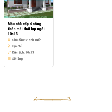
Mẫu nhà cấp 4 nông
thôn mái thái lợp ngói
10×13
Chủ đầu tư:
anh Tuấn
Địa chỉ:
Diện tích:
10x13
Số tầng:
1
Nhận báo giá & gửi yêu cầu tư vấn
Sau khi nhận được yêu cầu của Quý khách, tư vấn viên của Vinahouse