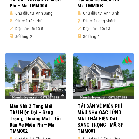
Phí – Mã TMM004
Mã TMM003
Chủ đầu tư:
Anh Sang
Chủ đầu tư:
Anh Sinh
Địa chỉ:
Tân Phú
Địa chỉ:
Long Khánh
Diện tích:
8x13.5
Diện tích:
10x13
Số tầng:
2
Số tầng:
1
Mẫu Nhà 2 Tầng Mái
TẢI BẢN VẼ MIỄN PHÍ –
Thái Hiện Đại – Sang
MẪU NHÀ GÁC LỬNG
Trọng, Thoáng Mát | Tải
MÁI THÁI HIỆN ĐẠI
Bản Vẽ Miễn Phí – Mã
SANG TRỌNG | MÃ SP
TMM002
TMM001
Chủ đầu tư:
Chị Xuân
Chủ đầu tư:
Xuân Quý