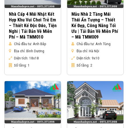
Nhà Cấp 4 Mái Nhật Kết
Mẫu Nhà 2 Tầng Mái
Hợp Khu Vui Chơi Trẻ Em
Thái Ấn Tượng – Thiết
– Thiết Kế Độc Đáo, Tiện
Kế Đẹp, Công Năng Tối
Nghi | Tải Bản Vẽ Miễn
Ưu | Tải Bản Vẽ Miễn Phí
Phí – Mã TMM010
– Mã TMM009
Chủ đầu tư:
Anh Bắp
Chủ đầu tư:
Anh Tùng
Địa chỉ:
Bình Dương
Địa chỉ:
Hà Nội
Diện tích:
18x18
Diện tích:
9x10
Số tầng:
1
Số tầng:
2