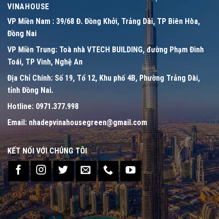
VINAHOUSE
VP Miền Nam :
39/68 Đ. Đồng Khởi, Trảng Dài, TP Biên Hòa,
Đồng Nai
VP Miền Trung:
Toà nhà VTECH BUILDING, đường Phạm Đình
Toái, TP Vinh, Nghệ An
Địa Chỉ Chính:
Số 19, Tổ 12, Khu phố 4B, Phường Trảng Dài,
tỉnh Đồng Nai.
Hotline:
0971.377.998
Email:
nhadepvinahousegreen@gmail.com
KẾT NỐI VỚI CHÚNG TÔI