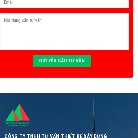
CÔNG TY TNHH TƯ VẤN THIẾT KẾ XÂY DỰNG