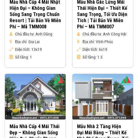
Mẫu Nhà Cấp 4 Mái Nhật
Mẫu Nhà Gác Lửng Mái
Hiện Đại – Không Gian
Thái Hiện Đại – Thiết Kế
Sống Sang Trọng Chuẩn
Sang Trọng, Tối Ưu Diện
Resort | Tải Bản Vẽ Miễn
Tích | Tải Bản Vẽ Miễn
Phí – Mã TMM008
Phí – Mã TMM007
Chủ đầu tư:
Anh Dũng
Chủ đầu tư:
Anh Công Hải
Địa chỉ:
Gia Lai
Địa chỉ:
Vĩnh Phúc
Diện tích:
13x19
Diện tích:
6x19
Số tầng:
1
Số tầng:
1.5
Mẫu Nhà Cấp 4 Mái Thái
Mẫu Nhà 2 Tầng Hiện
Đẹp – Không Gian Sống
Đại Mái Bằng – Thiết Kế