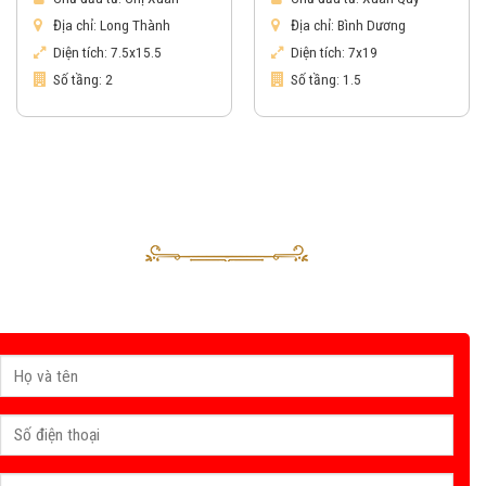
Địa chỉ:
Long Thành
Địa chỉ:
Bình Dương
Diện tích:
7.5x15.5
Diện tích:
7x19
Số tầng:
2
Số tầng:
1.5
Nhận báo giá & gửi yêu cầu tư vấn
Sau khi nhận được yêu cầu của Quý khách, tư vấn viên của Vinahouse
sẽ liên hệ trong thời gian sớm nhất.