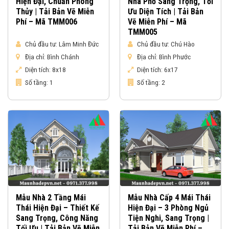
Hiện Đại, Chuẩn Phong
Nhà Phố Sang Trọng, Tối
Thủy | Tải Bản Vẽ Miễn
Ưu Diện Tích | Tải Bản
Phí – Mã TMM006
Vẽ Miễn Phí – Mã
TMM005
Chủ đầu tư:
Lâm Minh Đức
Chủ đầu tư:
Chú Hào
Địa chỉ:
Bình Chánh
Địa chỉ:
Bình Phước
Diện tích:
8x18
Diện tích:
6x17
Số tầng:
1
Số tầng:
2
Mẫu Nhà 2 Tầng Mái
Mẫu Nhà Cấp 4 Mái Thái
Thái Hiện Đại – Thiết Kế
Hiện Đại – 3 Phòng Ngủ
Sang Trọng, Công Năng
Tiện Nghi, Sang Trọng |
Tối Ưu | Tải Bản Vẽ Miễn
Tải Bản Vẽ Miễn Phí –