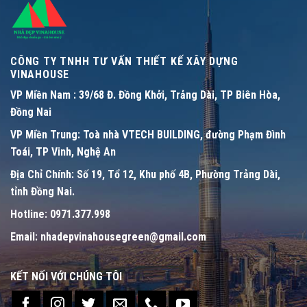
CÔNG TY TNHH TƯ VẤN THIẾT KẾ XÂY DỰNG
VINAHOUSE
VP Miền Nam :
39/68 Đ. Đồng Khởi, Trảng Dài, TP Biên Hòa,
Đồng Nai
VP Miền Trung:
Toà nhà VTECH BUILDING, đường Phạm Đình
Toái, TP Vinh, Nghệ An
Địa Chỉ Chính:
Số 19, Tổ 12, Khu phố 4B, Phường Trảng Dài,
tỉnh Đồng Nai.
Hotline:
0971.377.998
Email:
nhadepvinahousegreen@gmail.com
KẾT NỐI VỚI CHÚNG TÔI