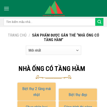
Skip
to
content
Tìm
kiếm:
TRANG CHỦ
/
SẢN PHẨM ĐƯỢC GẮN THẺ “NHÀ ỐNG CÓ
TẦNG HẦM”
NHÀ ỐNG CÓ TẦNG HẦM
Biệt thự 2 tầng mái
nhật
Biệt thự đẹp