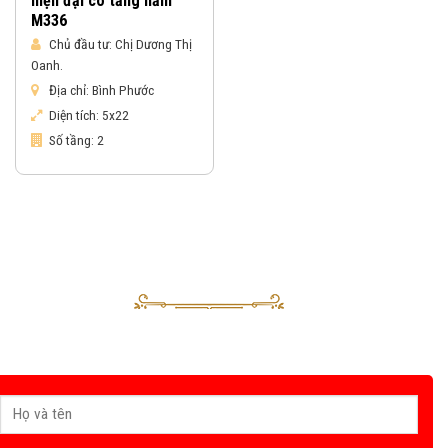
hiện đại có tầng hầm
M336
Chủ đầu tư:
Chị Dương Thị
Oanh.
Địa chỉ:
Bình Phước
Diện tích:
5x22
Số tầng:
2
Nhận báo giá & gửi yêu cầu tư vấn
Sau khi nhận được yêu cầu của Quý khách, tư vấn viên của Vinahouse
sẽ liên hệ trong thời gian sớm nhất.