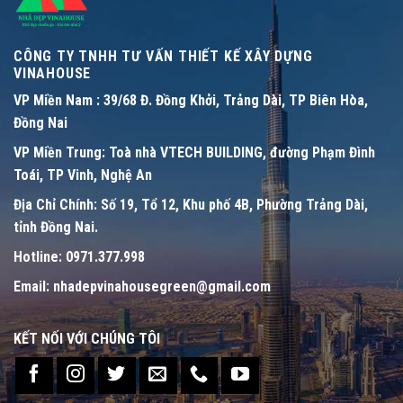
CÔNG TY TNHH TƯ VẤN THIẾT KẾ XÂY DỰNG
VINAHOUSE
VP Miền Nam :
39/68 Đ. Đồng Khởi, Trảng Dài, TP Biên Hòa,
Đồng Nai
VP Miền Trung:
Toà nhà VTECH BUILDING, đường Phạm Đình
Toái, TP Vinh, Nghệ An
Địa Chỉ Chính:
Số 19, Tổ 12, Khu phố 4B, Phường Trảng Dài,
tỉnh Đồng Nai.
Hotline:
0971.377.998
Email:
nhadepvinahousegreen@gmail.com
KẾT NỐI VỚI CHÚNG TÔI