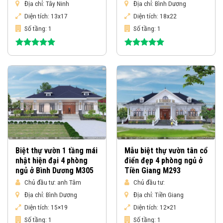
Địa chỉ:
Tây Ninh
Địa chỉ:
Bình Dương
Diện tích:
13x17
Diện tích:
18x22
Số tầng:
1
Số tầng:
1
Được xếp
Được xếp
hạng
5.00
hạng
5.00
5 sao
5 sao
Biệt thự vườn 1 tầng mái
Mẫu biệt thự vườn tân cổ
nhật hiện đại 4 phòng
điển đẹp 4 phòng ngủ ở
ngủ ở Bình Dương M305
Tiền Giang M293
Chủ đầu tư:
anh Tâm
Chủ đầu tư:
Địa chỉ:
Bình Dương
Địa chỉ:
Tiền Giang
Diện tích:
15×19
Diện tích:
12×21
Số tầng:
1
Số tầng:
1