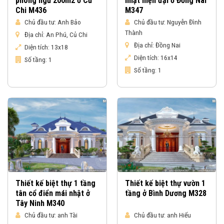
phòng ngủ 200m2 ở Củ
nhật hiện đại ở Đồng Nai
Chi M436
M347
Chủ đầu tư:
Anh Bảo
Chủ đầu tư:
Nguyễn Đình
Thành
Địa chỉ:
An Phú, Củ Chi
Địa chỉ:
Đồng Nai
Diện tích:
13x18
Diện tích:
16x14
Số tầng:
1
Số tầng:
1
Thiết kế biệt thự 1 tầng
Thiết kế biệt thự vườn 1
tân cổ điển mái nhật ở
tầng ở Bình Dương M328
Tây Ninh M340
Chủ đầu tư:
anh Tài
Chủ đầu tư:
anh Hiếu