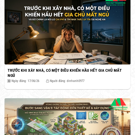
TRƯỚC KHI XÂY NHÀ, CÓ MỘT ĐIỀU KHIẾN HẦU HẾT GIA CHỦ MẤT
NGỦ
Ngày đăng: 17/06/26
Người đăng: dinhanh0977