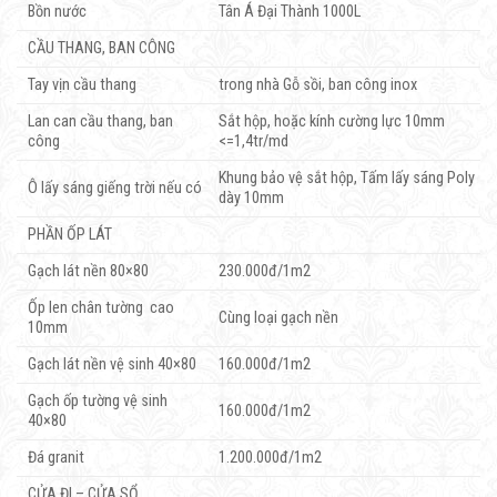
Bồn nước
Tân Á Đại Thành 1000L
CẦU THANG, BAN CÔNG
Tay vịn cầu thang
trong nhà Gỗ sồi, ban công inox
Lan can cầu thang, ban
Sắt hộp, hoặc kính cường lực 10mm
công
<=1,4tr/md
Khung bảo vệ sắt hộp, Tấm lấy sáng Poly
Ô lấy sáng giếng trời nếu có
dày 10mm
PHẦN ỐP LÁT
Gạch lát nền 80×80
230.000đ/1m2
Ốp len chân tường cao
Cùng loại gạch nền
10mm
Gạch lát nền vệ sinh 40×80
160.000đ/1m2
Gạch ốp tường vệ sinh
160.000đ/1m2
40×80
Đá granit
1.200.000đ/1m2
CỬA ĐI – CỬA SỔ