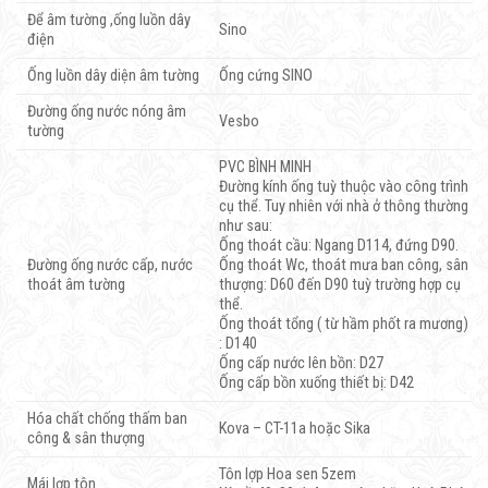
Để âm tường ,ống luồn dây
Sino
điện
Ống luồn dây diện âm tường
Ống cứng SINO
Đường ống nước nóng âm
Vesbo
tường
PVC BÌNH MINH
Đường kính ống tuỳ thuộc vào công trình
cụ thể. Tuy nhiên với nhà ở thông thường
như sau:
Ống thoát cầu: Ngang D114, đứng D90.
Đường ống nước cấp, nước
Ống thoát Wc, thoát mưa ban công, sân
thoát âm tường
thượng: D60 đến D90 tuỳ trường hợp cụ
thể.
Ống thoát tổng ( từ hầm phốt ra mương)
: D140
Ống cấp nước lên bồn: D27
Ống cấp bồn xuống thiết bị: D42
Hóa chất chống thấm ban
Kova – CT-11a hoặc Sika
công & sân thượng
Tôn lợp Hoa sen 5zem
Mái lợp tôn