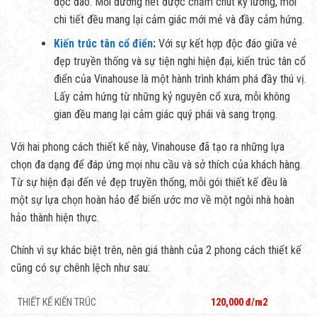
độc đáo. Mỗi đường nét được chăm chút kỹ lưỡng, mỗi
chi tiết đều mang lại cảm giác mới mẻ và đầy cảm hứng.
Kiến trúc tân cổ điển
:
Với sự kết hợp độc đáo giữa vẻ
đẹp truyền thống và sự tiện nghi hiện đại, kiến trúc tân cổ
điển của Vinahouse là một hành trình khám phá đầy thú vị.
Lấy cảm hứng từ những kỷ nguyên cổ xưa, mỗi không
gian đều mang lại cảm giác quý phái và sang trọng.
Với hai phong cách thiết kế này, Vinahouse đã tạo ra những lựa
chọn đa dạng để đáp ứng mọi nhu cầu và sở thích của khách hàng.
Từ sự hiện đại đến vẻ đẹp truyền thống, mỗi gói thiết kế đều là
một sự lựa chọn hoàn hảo để biến ước mơ về một ngôi nhà hoàn
hảo thành hiện thực.
Chính vì sự khác biệt trên, nên giá thành của 2 phong cách thiết kế
cũng có sự chênh lệch như sau:
THIẾT KẾ KIẾN TRÚC
120,000 đ/m2