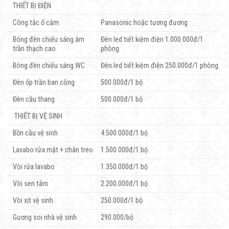
THIẾT BỊ ĐIỆN
Công tắc ổ cắm
Panasonic hoặc tương đương
Bóng đèn chiếu sáng âm
Đèn led tiết kiệm điện 1.000.000đ/1
trần thạch cao
phòng
Bóng đèn chiếu sáng WC
Đèn led tiết kiệm điện 250.000đ/1 phòng
Đèn ốp trần ban công
500.000đ/1 bộ
Đèn cầu thang
500.000đ/1 bộ
THIẾT BỊ VỆ SINH
Bồn cầu vệ sinh
4.500.000đ/1 bộ
Lavabo rửa mặt + chân treo
1.500.000đ/1 bộ
Vòi rửa lavabo
1.350.000đ/1 bộ
Vòi sen tắm
2.200.000đ/1 bộ
Vòi xịt vệ sinh
250.000đ/1 bộ
Gương soi nhà vệ sinh
290.000/bộ