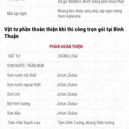
Xà gồ 40x80x1,4mm tráng kẽm Hoà Phát
Khung kèo thép siêu nhẹ, lợp ngói tráng
Mái lợp ngói
men viglacera
Vật tư phần thoàn thiện khi thi công trọn gói tại Bình
Thuận
PHẦN HOÀN THIỆN
VẬT TƯ
CHỦNG LOẠI
SƠN NƯỚC -TRẦN NHÀ
Sơn nước nội thất
Jotun ,Dulux
Sơn nước ngoại thất
Jotun ,Dulux
Sơn Lót
Jotun ,Dulux
Bột trét tường
Jotun ,Dulux
Sơn dầu
Jotun ,Dulux
Tấm trần thạch cao
Tấm Vĩnh Tường, khung Vĩnh tường