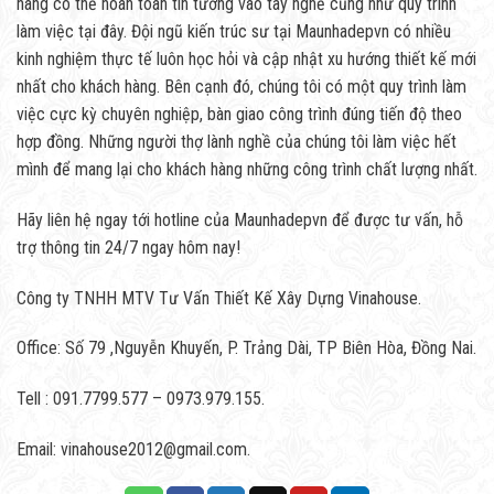
hàng có thể hoàn toàn tin tưởng vào tay nghề cũng như quy trình
làm việc tại đây. Đội ngũ kiến trúc sư tại Maunhadepvn có nhiều
kinh nghiệm thực tế luôn học hỏi và cập nhật xu hướng thiết kế mới
nhất cho khách hàng. Bên cạnh đó, chúng tôi có một quy trình làm
việc cực kỳ chuyên nghiệp, bàn giao công trình đúng tiến độ theo
hợp đồng. Những người thợ lành nghề của chúng tôi làm việc hết
mình để mang lại cho khách hàng những công trình chất lượng nhất.
Hãy liên hệ ngay tới hotline của Maunhadepvn để được tư vấn, hỗ
trợ thông tin 24/7 ngay hôm nay!
Công ty TNHH MTV Tư Vấn Thiết Kế Xây Dựng Vinahouse.
Office: Số 79 ,Nguyễn Khuyến, P. Trảng Dài, TP Biên Hòa, Đồng Nai.
Tell : 091.7799.577 – 0973.979.155.
Email: vinahouse2012@gmail.com.