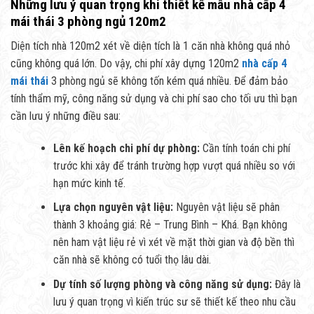
Những lưu ý quan trọng khi thiết kế mẫu nhà cấp 4
mái thái 3 phòng ngủ 120m2
Diện tích nhà 120m2 xét về diện tích là 1 căn nhà không quá nhỏ
cũng không quá lớn. Do vậy, chi phí xây dựng 120m2
nhà cấp 4
mái thái
3 phòng ngủ sẽ không tốn kém quá nhiều. Để đảm bảo
tính thẩm mỹ, công năng sử dụng và chi phí sao cho tối ưu thì bạn
cần lưu ý những điều sau:
Lên kế hoạch chi phí dự phòng:
Cần tính toán chi phí
trước khi xây để tránh trường hợp vượt quá nhiều so với
hạn mức kinh tế.
Lựa chọn nguyên vật liệu:
Nguyên vật liệu sẽ phân
thành 3 khoảng giá: Rẻ – Trung Bình – Khá. Bạn không
nên ham vật liệu rẻ vì xét về mặt thời gian và độ bền thì
căn nhà sẽ không có tuổi thọ lâu dài.
Dự tính số lượng phòng và công năng sử dụng:
Đây là
lưu ý quan trọng vì kiến trúc sư sẽ thiết kế theo nhu cầu