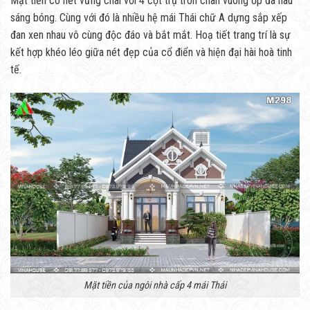
Mặt tiền có nét vững chãi với 4 cột trụ tròn chân vuông ốp đá nâu
sáng bóng. Cùng với đó là nhiều hệ mái Thái chữ A dựng sắp xếp
đan xen nhau vô cùng độc đáo và bắt mắt. Hoạ tiết trang trí là sự
kết hợp khéo léo giữa nét đẹp của cổ điển và hiện đại hài hoà tinh
tế.
Mặt tiền của ngôi nhà cấp 4 mái Thái