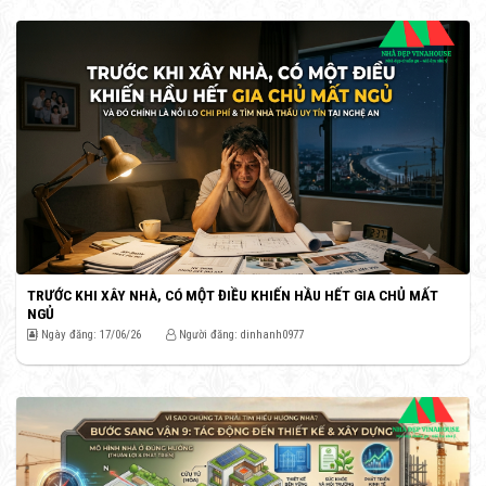
TRƯỚC KHI XÂY NHÀ, CÓ MỘT ĐIỀU KHIẾN HẦU HẾT GIA CHỦ MẤT
NGỦ
Ngày đăng: 17/06/26
Người đăng: dinhanh0977