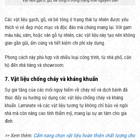
Vật liệu gạch, gỗ, bê tông ở trong trạng thái nguyên bản
Các vật liệu gạch, gỗ, và bê tông ở trạng thái tự nhiên được yêu
thích vì vẻ đẹp mộc mạc và độc đáo mà chúng mang lại. Với gam
màu nâu, xám, hoặc vân gỗ tự nhiên, các vật liệu này tạo nên không
gian gần gũi, ấm cúng và tiết kiệm chi phí xây dựng.
Phong cách này phù hợp với nhiều loại công trình, từ nhà phố, căn
hộ đến nhà hàng và showroom.
7. Vật liệu chống cháy và kháng khuẩn
Sự gia tăng của các mối nguy hiểm về cháy nổ và dịch bệnh đã
thúc đẩy xu hướng sử dụng các vật liệu chống cháy và kháng
khuẩn. Laminate và các vật liệu tương tự không chỉ bảo vệ ngôi
nhà mà còn nâng cao tính thẩm mỹ, mang lại sự an tâm cho gia
đình.
>> Xem thêm:
Cẩm nang chọn vật liệu hoàn thiện chất lượng cho