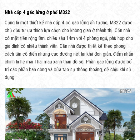
Nhà cấp 4 gác lửng ở phố M322
Cũng là một thiết kế nhà cấp 4 có gác lửng ấn tượng, M322 được
chủ đầu tư ưa thích lựa chọn cho không gian ở thành thị. Căn nhà
có mặt tiền rộng 8m, chiều sâu 14m với 4 phòng ngủ, phù hợp cho
gia đình có nhiều thành viên. Căn nhà được thiết kế theo phong
cách tân cổ điển nhưng các đường nét lại khá đơn giản, điểm nhấn
chính là hệ mái Thái màu xanh than đồ sộ. Phần gác lửng được bố
trí các phần ban công và cửa tạo sự thông thoáng, dễ chịu khi sử
dụng.