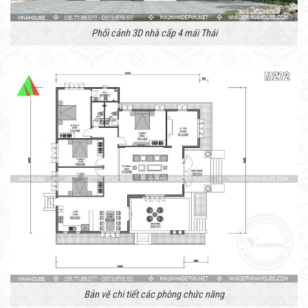
Phối cảnh 3D nhà cấp 4 mái Thái
Bản vẽ chi tiết các phòng chức năng