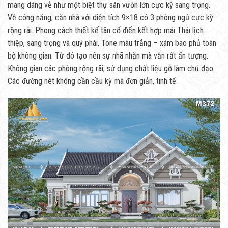
mang dáng vẻ như một biệt thự sân vườn lớn cực kỳ sang trọng.
Về công năng, căn nhà với diện tích 9×18 có 3 phòng ngủ cực kỳ
rộng rãi. Phong cách thiết kế tân cổ điển kết hợp mái Thái lịch
thiệp, sang trọng và quý phái. Tone màu trắng – xám bao phủ toàn
bộ không gian. Từ đó tạo nên sự nhã nhặn mà vẫn rất ấn tượng.
Không gian các phòng rộng rãi, sử dụng chất liệu gỗ làm chủ đạo.
Các đường nét không cần cầu kỳ mà đơn giản, tinh tế.