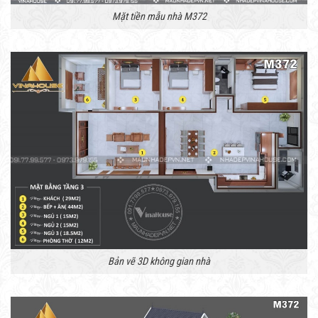
Mặt tiền mẫu nhà M372
Bản vẽ 3D không gian nhà