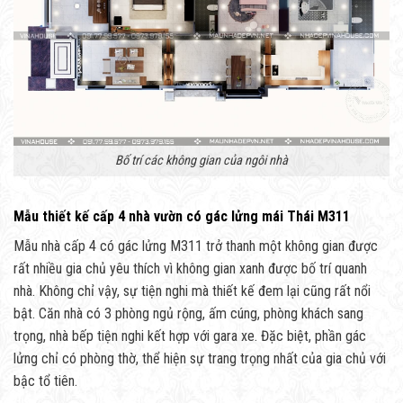
Bố trí các không gian của ngôi nhà
Mẫu thiết kế cấp 4 nhà vườn có gác lửng mái Thái M311
Mẫu nhà cấp 4 có gác lửng M311 trở thanh một không gian được
rất nhiều gia chủ yêu thích vì không gian xanh được bố trí quanh
nhà. Không chỉ vậy, sự tiện nghi mà thiết kế đem lại cũng rất nổi
bật. Căn nhà có 3 phòng ngủ rộng, ấm cúng, phòng khách sang
trọng, nhà bếp tiện nghi kết hợp với gara xe. Đặc biệt, phần gác
lửng chỉ có phòng thờ, thể hiện sự trang trọng nhất của gia chủ với
bậc tổ tiên.