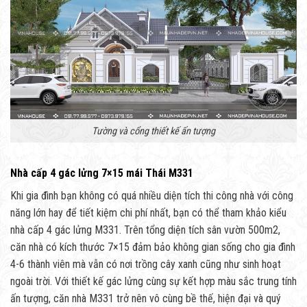
Tường và cổng thiết kế ấn tượng
Nhà cấp 4 gác lửng 7×15 mái Thái M331
Khi gia đình bạn không có quá nhiều diện tích thi công nhà với công
năng lớn hay để tiết kiệm chi phí nhất, bạn có thể tham khảo kiểu
nhà cấp 4 gác lửng M331. Trên tổng diện tích sân vườn 500m2,
căn nhà có kích thước 7×15 đảm bảo không gian sống cho gia đình
4-6 thành viên mà vẫn có nơi trồng cây xanh cũng như sinh hoạt
ngoài trời. Với thiết kế gác lửng cùng sự kết hợp màu sắc trung tính
ấn tượng, căn nhà M331 trở nên vô cùng bề thế, hiện đại và quý