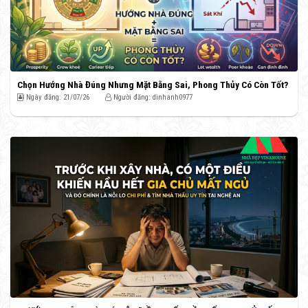
Chọn Hướng Nhà Đúng Nhưng Mặt Bằng Sai, Phong Thủy Có Còn Tốt?
Ngày đăng: 21/07/26
Người đăng: dinhanh0977