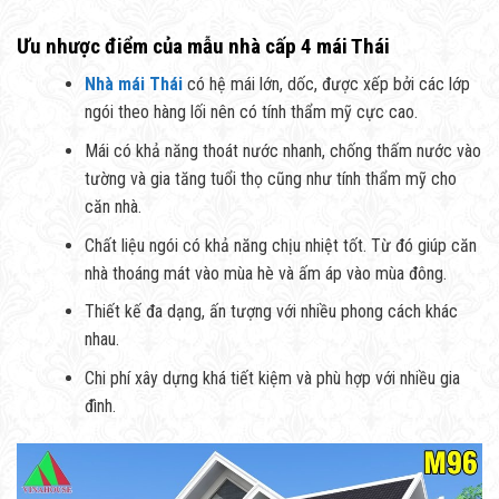
Ưu nhược điểm của mẫu nhà cấp 4 mái Thái
Nhà mái Thái
có hệ mái lớn, dốc, được xếp bởi các lớp
ngói theo hàng lối nên có tính thẩm mỹ cực cao.
Mái có khả năng thoát nước nhanh, chống thấm nước vào
tường và gia tăng tuổi thọ cũng như tính thẩm mỹ cho
căn nhà.
Chất liệu ngói có khả năng chịu nhiệt tốt. Từ đó giúp căn
nhà thoáng mát vào mùa hè và ấm áp vào mùa đông.
Thiết kế đa dạng, ấn tượng với nhiều phong cách khác
nhau.
Chi phí xây dựng khá tiết kiệm và phù hợp với nhiều gia
đình.