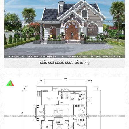
Mẫu nhà M330 chữ L ấn tượng