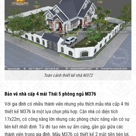
Toàn cảnh thiết kế nhà M372
Bản vẽ nhà cấp 4 mái Thái 5 phòng ngủ M376
Với gia đình có nhiều thành viên nhưng yêu thích mẫu nhà cấp 4 thì
thiết kế M376 là một lựa chọn phù hợp. Căn nhà có diện tích
17x22m, có công năng lớn nhưng các phòng chức năng vẫn có sự
liên kết nhất định. Từ đó tạo nên sự ấm cúng, gần gũi giữa các
thành viên trong gia đình. Mẫu M376 có thiết kế 2 mặt tiền tiện lợi,