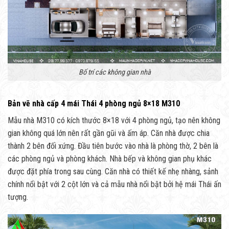
Bố trí các không gian nhà
Bản vẽ nhà cấp 4 mái Thái 4 phòng ngủ 8×18 M310
Mẫu nhà M310 có kích thước 8×18 với 4 phòng ngủ, tạo nên không
gian không quá lớn nên rất gần gũi và ấm áp. Căn nhà được chia
thành 2 bên đối xứng. Đầu tiên bước vào nhà là phòng thờ, 2 bên là
các phòng ngủ và phòng khách. Nhà bếp và không gian phụ khác
được đặt phía trong sau cùng. Căn nhà có thiết kế nhẹ nhàng, sảnh
chính nổi bật với 2 cột lớn và cả mẫu nhà nổi bật bởi hệ mái Thái ấn
tượng.