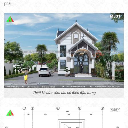
phái.
Thiết kế cửa vòm tân cổ điển đặc trưng