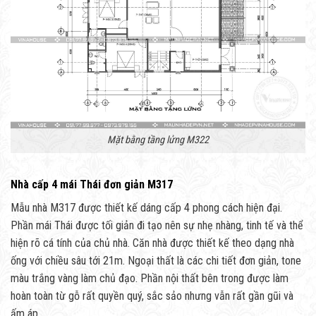
Mặt bằng tầng lửng M322
Nhà cấp 4 mái Thái đơn giản M317
Mẫu nhà M317 được thiết kế dáng cấp 4 phong cách hiện đại.
Phần mái Thái được tối giản đi tạo nên sự nhẹ nhàng, tinh tế và thể
hiện rõ cá tính của chủ nhà. Căn nhà được thiết kế theo dạng nhà
ống với chiều sâu tới 21m. Ngoại thất là các chi tiết đơn giản, tone
màu trắng vàng làm chủ đạo. Phần nội thất bên trong được làm
hoàn toàn từ gỗ rất quyền quý, sắc sảo nhưng vẫn rất gần gũi và
ấm áp.