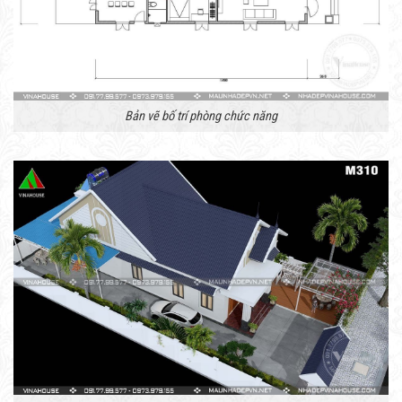
Bản vẽ bố trí phòng chức năng