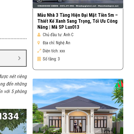
Mẫu Nhà 3 Tầng Hiện Đại Mặt Tiền 5m –
Thiết Kế Xanh Sang Trọng, Tối Ưu Công
Năng | Mã SP Lux013
Chủ đầu tư:
Anh C
Địa chỉ:
Nghệ An
Diện tích:
xxx
Số tầng:
3
được nét riêng
mang đến những
ển với 5 phòng