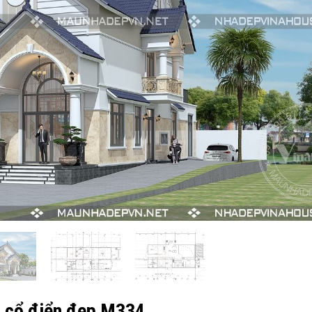
ân cổ điển đẹp M334