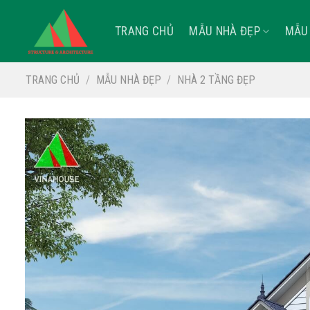
Skip
to
TRANG CHỦ
MẪU NHÀ ĐẸP
MẪU 
content
TRANG CHỦ
/
MẪU NHÀ ĐẸP
/
NHÀ 2 TẦNG ĐẸP