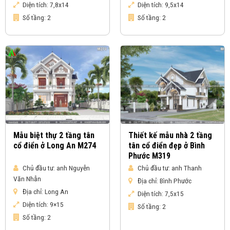
Diện tích:
7,8x14
Diện tích:
9,5x14
Số tầng:
2
Số tầng:
2
Mẫu biệt thự 2 tầng tân
Thiết kế mẫu nhà 2 tầng
cổ điển ở Long An M274
tân cổ điển đẹp ở Bình
Phước M319
Chủ đầu tư:
anh Nguyễn
Chủ đầu tư:
anh Thanh
Văn Nhẫn
Địa chỉ:
Bình Phước
Địa chỉ:
Long An
Diện tích:
7,5x15
Diện tích:
9×15
Số tầng:
2
Số tầng:
2