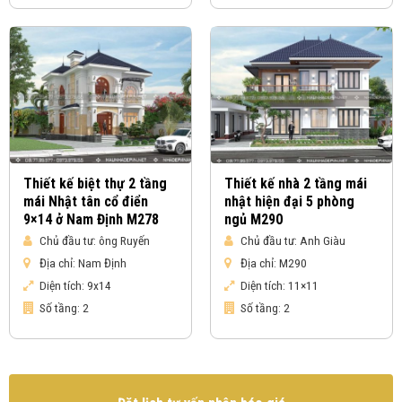
Thiết kế biệt thự 2 tầng
Thiết kế nhà 2 tầng mái
mái Nhật tân cổ điển
nhật hiện đại 5 phòng
9×14 ở Nam Định M278
ngủ M290
Chủ đầu tư:
ông Ruyến
Chủ đầu tư:
Anh Giàu
Địa chỉ:
Nam Định
Địa chỉ:
M290
Diện tích:
9x14
Diện tích:
11×11
Số tầng:
2
Số tầng:
2