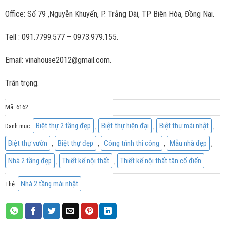
Office: Số 79 ,Nguyễn Khuyến, P. Trảng Dài, TP Biên Hòa, Đồng Nai.
Tell : 091.7799.577 – 0973.979.155.
Email: vinahouse2012@gmail.com.
Trân trọng.
Mã:
6162
Biệt thự 2 tầng đẹp
Biệt thự hiện đại
Biệt thự mái nhật
Danh mục:
,
,
,
Biệt thự vườn
Biệt thự đẹp
Công trình thi công
Mẫu nhà đẹp
,
,
,
,
Nhà 2 tầng đẹp
Thiết kế nội thất
Thiết kế nội thất tân cổ điển
,
,
Nhà 2 tầng mái nhật
Thẻ: