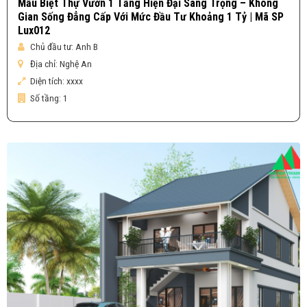
Mẫu Biệt Thự Vườn 1 Tầng Hiện Đại Sang Trọng – Không
Gian Sống Đẳng Cấp Với Mức Đầu Tư Khoảng 1 Tỷ | Mã SP
Lux012
Chủ đầu tư:
Anh B
Địa chỉ:
Nghệ An
Diện tích:
xxxx
Số tầng:
1