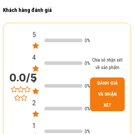
Khách hàng đánh giá
5
0
%
4
Chia sẻ nhận xét
0
%
về sản phẩm
0.0
/5
3
ĐÁNH GIÁ
0
%
VÀ NHẬN
2
XÉT
0
%
1
0
%