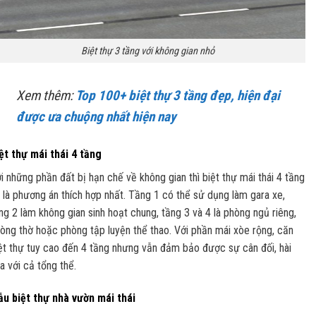
Biệt thự 3 tầng với không gian nhỏ
Xem thêm:
Top 100+ biệt thự 3 tầng đẹp, hiện đại
được ưa chuộng nhất hiện nay
ệt thự mái thái 4 tầng
i những phần đất bị hạn chế về không gian thì biệt thự mái thái 4 tầng
 là phương án thích hợp nhất. Tầng 1 có thể sử dụng làm gara xe,
ng 2 làm không gian sinh hoạt chung, tầng 3 và 4 là phòng ngủ riêng,
òng thờ hoặc phòng tập luyện thể thao. Với phần mái xòe rộng, căn
ệt thự tuy cao đến 4 tầng nhưng vẫn đảm bảo được sự cân đối, hài
a với cả tổng thể.
u biệt thự nhà vườn mái thái