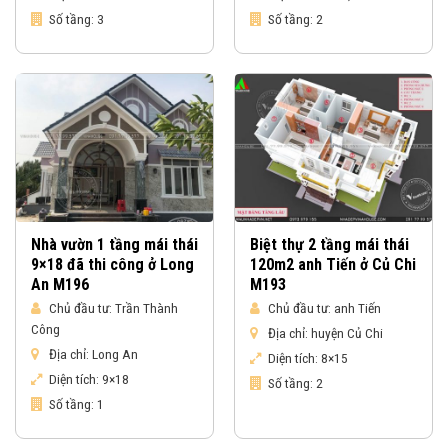
Số tầng:
3
Số tầng:
2
Nhà vườn 1 tầng mái thái
Biệt thự 2 tầng mái thái
9×18 đã thi công ở Long
120m2 anh Tiến ở Củ Chi
An M196
M193
Chủ đầu tư:
Trần Thành
Chủ đầu tư:
anh Tiến
Công
Địa chỉ:
huyện Củ Chi
Địa chỉ:
Long An
Diện tích:
8×15
Diện tích:
9×18
Số tầng:
2
Số tầng:
1