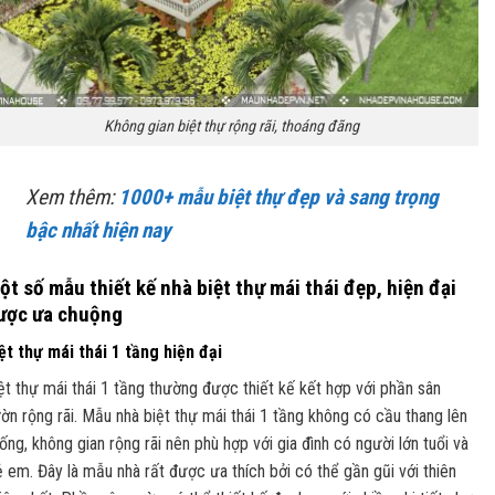
Không gian biệt thự rộng rãi, thoáng đãng
Xem thêm:
1000+ mẫu biệt thự đẹp và sang trọng
bậc nhất hiện nay
ột số mẫu thiết kế nhà biệt thự mái thái đẹp, hiện đại
ược ưa chuộng
ệt thự mái thái 1 tầng hiện đại
ệt thự mái thái 1 tầng thường được thiết kế kết hợp với phần sân
ờn rộng rãi. Mẫu nhà biệt thự mái thái 1 tầng không có cầu thang lên
ống, không gian rộng rãi nên phù hợp với gia đình có người lớn tuổi và
ẻ em. Đây là mẫu nhà rất được ưa thích bởi có thể gần gũi với thiên