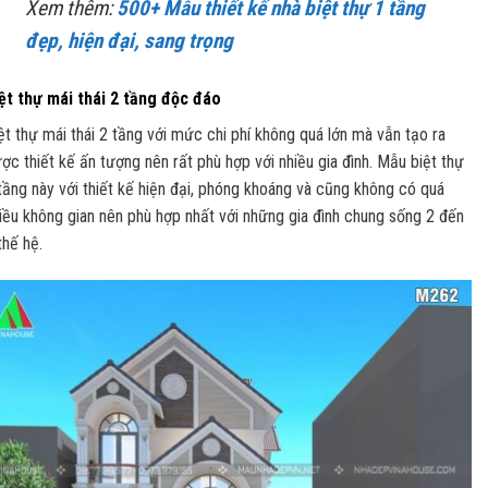
Xem thêm:
500+ Mẫu thiết kế nhà biệt thự 1 tầng
đẹp, hiện đại, sang trọng
ệt thự mái thái 2 tầng độc đáo
ệt thự mái thái 2 tầng với mức chi phí không quá lớn mà vẫn tạo ra
ợc thiết kế ấn tượng nên rất phù hợp với nhiều gia đình. Mẫu biệt thự
tầng này với thiết kế hiện đại, phóng khoáng và cũng không có quá
iều không gian nên phù hợp nhất với những gia đình chung sống 2 đến
thế hệ.