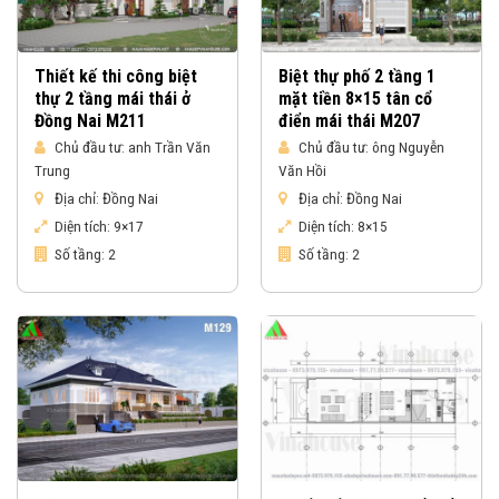
Thiết kế thi công biệt
Biệt thự phố 2 tầng 1
thự 2 tầng mái thái ở
mặt tiền 8×15 tân cổ
Đồng Nai M211
điển mái thái M207
Chủ đầu tư:
anh Trần Văn
Chủ đầu tư:
ông Nguyễn
Trung
Văn Hồi
Địa chỉ:
Đồng Nai
Địa chỉ:
Đồng Nai
Diện tích:
9×17
Diện tích:
8×15
Số tầng:
2
Số tầng:
2