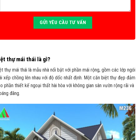
ệt thự mái thái là gì?
ệt thự mái thái là mẫu nhà nổi bật với phần mái rộng, gồm các lớp ngói
ái xếp chồng lên nhau với độ dốc nhất định. Một căn biệt thự đẹp đảm
o phần thiết kế ngoại thất hài hòa với không gian sân vườn rộng rãi và
oáng đãng.