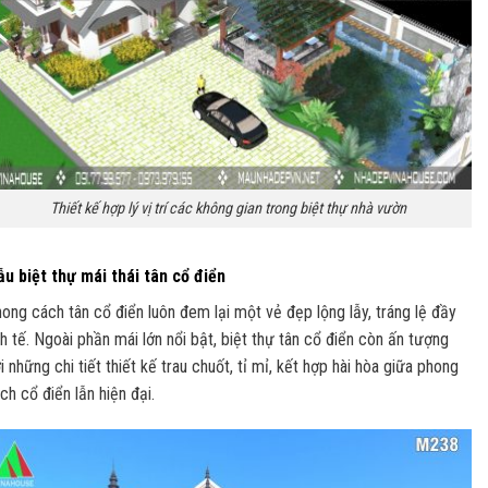
Thiết kế hợp lý vị trí các không gian trong biệt thự nhà vườn
u biệt thự mái thái tân cổ điển
ong cách tân cổ điển luôn đem lại một vẻ đẹp lộng lẫy, tráng lệ đầy
nh tế. Ngoài phần mái lớn nổi bật, biệt thự tân cổ điển còn ấn tượng
i những chi tiết thiết kế trau chuốt, tỉ mỉ, kết hợp hài hòa giữa phong
ch cổ điển lẫn hiện đại.