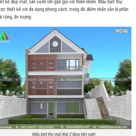
iết kế đẹp mắt, sân vườn lớn gần gũi với thiên nhiên. Mẫu biệt thự
ợc thiết kế với đa dạng phong cách, trong đó điểm nhấn vẫn là phần
i rộng, ấn tượng.
Mẫu biệt thự mái thái 3 tầng tiện nghi