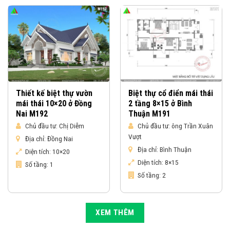
Thiết kế biệt thự vườn
Biệt thự cổ điển mái thái
mái thái 10×20 ở Đồng
2 tầng 8×15 ở Bình
Nai M192
Thuận M191
Chủ đầu tư:
Chị Diễm
Chủ đầu tư:
ông Trần Xuân
Vượt
Địa chỉ:
Đồng Nai
Địa chỉ:
Bình Thuận
Diện tích:
10×20
Diện tích:
8×15
Số tầng:
1
Số tầng:
2
XEM THÊM