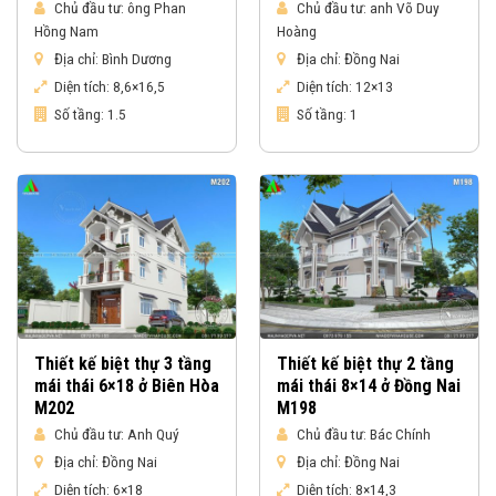
Chủ đầu tư:
ông Phan
Chủ đầu tư:
anh Võ Duy
Hồng Nam
Hoàng
Địa chỉ:
Bình Dương
Địa chỉ:
Đồng Nai
Diện tích:
8,6×16,5
Diện tích:
12×13
Số tầng:
1.5
Số tầng:
1
Thiết kế biệt thự 3 tầng
Thiết kế biệt thự 2 tầng
mái thái 6×18 ở Biên Hòa
mái thái 8×14 ở Đồng Nai
M202
M198
Chủ đầu tư:
Anh Quý
Chủ đầu tư:
Bác Chính
Địa chỉ:
Đồng Nai
Địa chỉ:
Đồng Nai
Diện tích:
6×18
Diện tích:
8×14,3