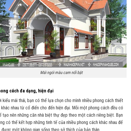
Mái ngói màu cam nổi bật
ong cách đa dạng, hiện đại
i kiểu mái thái, bạn có thể lựa chọn cho mình nhiều phong cách thiết
 khác nhau từ cổ điển cho đến hiện đại. Mỗi một phong cách đều có
ể tạo nên những căn nhà biệt thự đẹp theo một cách riêng biệt. Bạn
ng có thể kết hợp những tinh tế của nhiều phong cách khác nhau để
 được một không gian sống theo sở thích của bản thân.