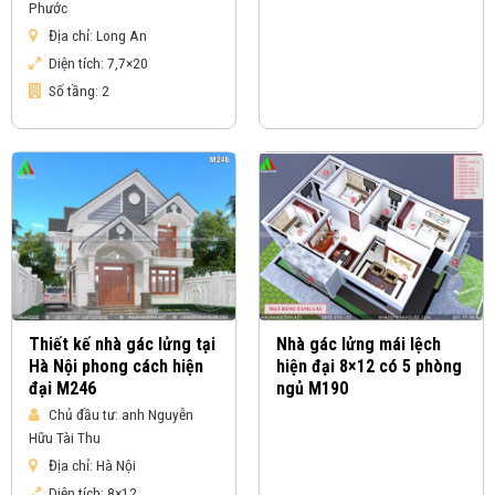
Phước
Địa chỉ:
Long An
Diện tích:
7,7×20
Số tầng:
2
Thiết kế nhà gác lửng tại
Nhà gác lửng mái lệch
Hà Nội phong cách hiện
hiện đại 8×12 có 5 phòng
đại M246
ngủ M190
Chủ đầu tư:
anh Nguyễn
Hữu Tài Thu
Địa chỉ:
Hà Nội
Diện tích:
8×12