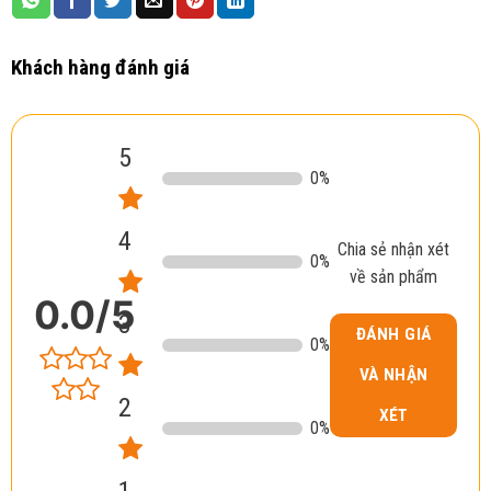
Khách hàng đánh giá
5
0
%
4
Chia sẻ nhận xét
0
%
về sản phẩm
0.0
/5
3
ĐÁNH GIÁ
0
%
VÀ NHẬN
2
XÉT
0
%
1