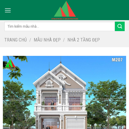
Skip
to
content
Tìm
kiếm:
TRANG CHỦ
/
MẪU NHÀ ĐẸP
/
NHÀ 2 TẦNG ĐẸP