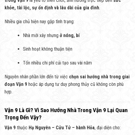
trong Vận 9
là yếu tố then chốt, ảnh hưởng trực tiếp đến
sức
khỏe, tài lộc, sự ổn định và lâu dài của gia đình
.
Nhiều gia chủ hiện nay gặp tình trạng:
Nhà mới xây nhưng
ở nóng, bí
Sinh hoạt không thuận tiện
Tốn nhiều chi phí cải tạo sau vài năm
Nguyên nhân phần lớn đến từ việc
chọn sai hướng nhà trong giai
đoạn Vận 9
hoặc áp dụng tư duy phong thủy cũ không còn phù
hợp.
Vận 9 Là Gì? Vì Sao Hướng Nhà Trong Vận 9 Lại Quan
Trọng Đến Vậy?
Vận 9
thuộc
Hạ Nguyên – Cửu Tử – hành Hỏa
, đại diện cho: