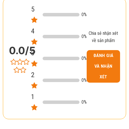
5
0
%
4
Chia sẻ nhận xét
0
%
về sản phẩm
0.0
/5
3
ĐÁNH GIÁ
0
%
VÀ NHẬN
2
XÉT
0
%
1
0
%