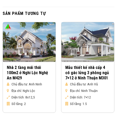
SẢN PHẨM TƯƠNG TỰ
Nhà 2 tầng mái thái
Mẫu thiết kế nhà cấp 4
100m2 ở Nghi Lộc Nghệ
có gác lửng 3 phòng ngủ
An M429
7×12 ở Ninh Thuận M301
Chủ đầu tư:
Anh Ninh
Chủ đầu tư:
Anh Vũ
Địa chỉ:
Nghi Lộc
Địa chỉ:
Ninh Thuận
Diện tích:
8x12,5
Diện tích:
7×12
Số tầng:
2
Số tầng:
1.5