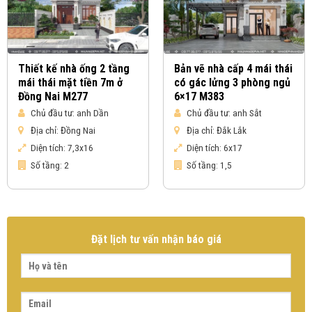
Thiết kế nhà ống 2 tầng
Bản vẽ nhà cấp 4 mái thái
mái thái mặt tiền 7m ở
có gác lửng 3 phòng ngủ
Đồng Nai M277
6×17 M383
Chủ đầu tư:
anh Dần
Chủ đầu tư:
anh Sắt
Địa chỉ:
Đồng Nai
Địa chỉ:
Đắk Lắk
Diện tích:
7,3x16
Diện tích:
6x17
Số tầng:
2
Số tầng:
1,5
Đặt lịch tư vấn nhận báo giá