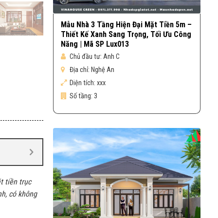
Mẫu Nhà 3 Tầng Hiện Đại Mặt Tiền 5m –
Thiết Kế Xanh Sang Trọng, Tối Ưu Công
Năng | Mã SP Lux013
Chủ đầu tư:
Anh C
Địa chỉ:
Nghệ An
Diện tích:
xxx
Số tầng:
3
 tiền trục
nh, có không