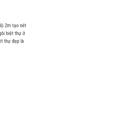
lộ 2m tạo nét
ôi biệt thự ở
ệt thự đẹp là