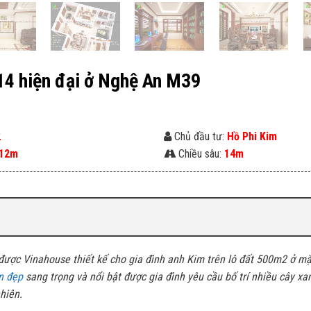
×14 hiện đại ở Nghệ An M39
2
Chủ đầu tư:
Hồ Phi Kim
12m
Chiều sâu:
14m
được Vinahouse thiết kế cho gia đình anh Kim trên lô đất 500m2 ở mặt
n đẹp
sang trọng và nổi bật được gia đình yêu cầu bố trí nhiều cây xa
hiên.