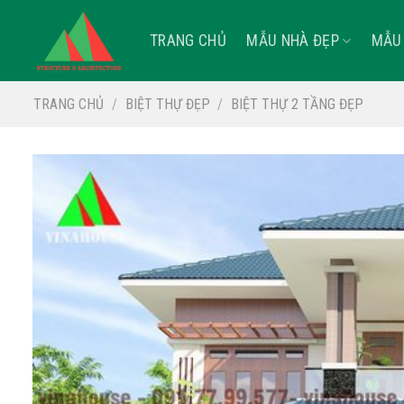
Skip
to
TRANG CHỦ
MẪU NHÀ ĐẸP
MẪU 
content
TRANG CHỦ
/
BIỆT THỰ ĐẸP
/
BIỆT THỰ 2 TẦNG ĐẸP