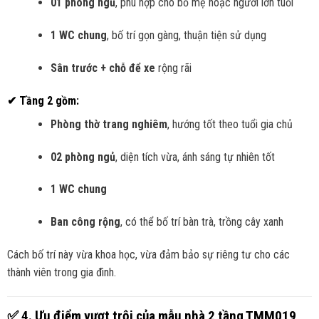
01 phòng ngủ
, phù hợp cho bố mẹ hoặc người lớn tuổi
1 WC chung
, bố trí gọn gàng, thuận tiện sử dụng
Sân trước + chỗ để xe
rộng rãi
✔ Tầng 2 gồm:
Phòng thờ trang nghiêm
, hướng tốt theo tuổi gia chủ
02 phòng ngủ
, diện tích vừa, ánh sáng tự nhiên tốt
1 WC chung
Ban công rộng
, có thể bố trí bàn trà, trồng cây xanh
Cách bố trí này vừa khoa học, vừa đảm bảo sự riêng tư cho các
thành viên trong gia đình.
✅
4. Ưu điểm vượt trội của mẫu nhà 2 tầng TMM019