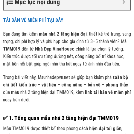
Mục lục nội dung
TẢI BẢN VẼ MIỄN PHÍ TẠI ĐÂY
Bạn đang tìm kiếm
mẫu nhà 2 tầng hiện đại
, thiết kế trẻ trung, sang
trọng, chi phí hợp lý và phù hợp cho gia đình từ 3–5 thành viên? Mã
TMM019
đến từ
Nhà Đẹp VinaHouse
chính là lựa chọn lý tưởng.
Kiến trúc được tối ưu từng đường nét, công năng bố trí khoa học,
mặt tiền nổi bật giúp ngôi nhà thu hút ngay từ ánh nhìn đầu tiên.
Trong bài viết này, Maunhadepvn.net sẽ giúp bạn khám phá
toàn bộ
chi tiết kiến trúc – vật liệu – công năng – bản vẽ – phong thủy
của mẫu nhà 2 tầng hiện đại TMM019, kèm
link tải bản vẽ miễn phí
ngay bên dưới.
✅
1. Tổng quan mẫu nhà 2 tầng hiện đại TMM019
Mẫu TMM019 được thiết kế theo phong cách
hiện đại tối giản
,