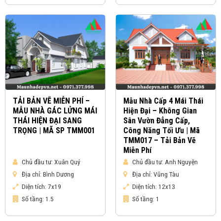
TẢI BẢN VẼ MIỄN PHÍ –
Mẫu Nhà Cấp 4 Mái Thái
MẪU NHÀ GÁC LỬNG MÁI
Hiện Đại – Không Gian
THÁI HIỆN ĐẠI SANG
Sân Vườn Đẳng Cấp,
TRỌNG | MÃ SP TMM001
Công Năng Tối Ưu | Mã
TMM017 – Tải Bản Vẽ
Miễn Phí
Chủ đầu tư:
Xuân Quý
Chủ đầu tư:
Anh Nguyện
Địa chỉ:
Bình Dương
Địa chỉ:
Vũng Tàu
Diện tích:
7x19
Diện tích:
12x13
Số tầng:
1.5
Số tầng:
1