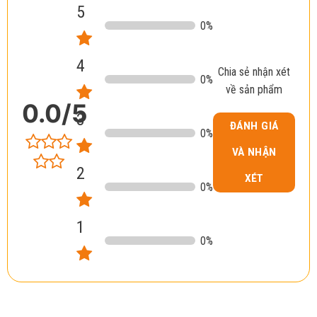
5
0
%
4
Chia sẻ nhận xét
0
%
về sản phẩm
0.0
/5
3
ĐÁNH GIÁ
0
%
VÀ NHẬN
2
XÉT
0
%
1
0
%