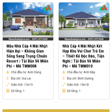
Mẫu Nhà Cấp 4 Mái Nhật
Nhà Cấp 4 Mái Nhật Kết
Hiện Đại – Không Gian
Hợp Khu Vui Chơi Trẻ Em
Sống Sang Trọng Chuẩn
– Thiết Kế Độc Đáo, Tiện
Resort | Tải Bản Vẽ Miễn
Nghi | Tải Bản Vẽ Miễn
Phí – Mã TMM008
Phí – Mã TMM010
Chủ đầu tư:
Anh Dũng
Chủ đầu tư:
Anh Bắp
Địa chỉ:
Gia Lai
Địa chỉ:
Bình Dương
Diện tích:
13x19
Diện tích:
18x18
Số tầng:
1
Số tầng:
1