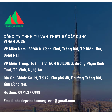
CÔNG TY TNHH TƯ VẤN THIẾT KẾ XÂY DỰNG
VINAHOUSE
VP Miền Nam :
39/68 Đ. Đồng Khởi, Trảng Dài, TP Biên Hòa,
Đồng Nai
VP Miền Trung:
Toà nhà VTECH BUILDING, đường Phạm Đình
Toái, TP Vinh, Nghệ An
Địa Chỉ Chính:
Số 19, Tổ 12, Khu phố 4B, Phường Trảng Dài,
tỉnh Đồng Nai.
Hotline:
0971.377.998
Email:
nhadepvinahousegreen@gmail.com