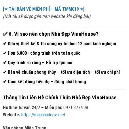
[⭐ TẢI BẢN VẼ MIỄN PHÍ – MÃ TMM019 ⭐]
(Nút tải sẽ được gắn trên website khi đăng bài)
✅
6. Vì sao nên chọn Nhà Đẹp VinaHouse?
✔ Đơn vị thiết kế & thi công uy tín hơn 12 năm kinh nghiệm
✔ Hơn 6.800+ công trình trên toàn quốc
✔ Quy trình rõ ràng – Hỗ trợ tận nơi
✔ Bản vẽ chuẩn phong thủy – tối ưu diện tích – tối ưu chi phí
✔ Cam kết đúng tiến độ – đúng chất lượng
Thông Tin Liên Hệ Chính Thức Nhà Đẹp VinaHouse
Hotline tư vấn 24/7 – Miễn phí:
0971.377.998
Website:
https://maunhadepvn.net
Văn phòng Miền Trung: