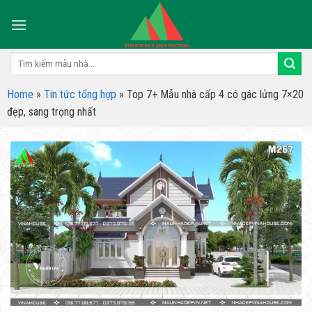
Skip
to
content
Tìm
kiếm:
Home
»
Tin tức tổng hợp
»
Top 7+ Mẫu nhà cấp 4 có gác lửng 7×20
đẹp, sang trọng nhất