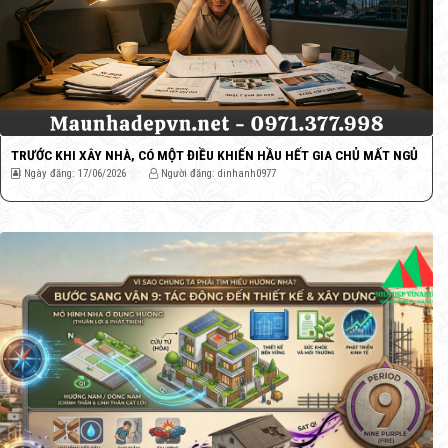
TRƯỚC KHI XÂY NHÀ, CÓ MỘT ĐIỀU KHIẾN HẦU HẾT GIA CHỦ MẤT NGỦ
Ngày đăng: 17/06/2026
Người đăng: dinhanh0977