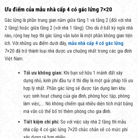
Ưu điểm của mẫu nhà cấp 4 có gác lửng 7×20
Gác lửng là phần trung gian nằm giữa tầng 1 và tầng 2 (đối với nhà
2 tầng) hoặc giữa tầng 2 (với nhà 1 tầng). Cho dù ở bất kỳ ngôi nhà
nào, rộng hay hẹp thì gác lửng vẫn luôn là một phần không gian tiện
ích. Với những ưu điểm dưới đây,
mẫu nhà cấp 4 có gác lửng
7×20 đã trở thành loại nhà được ưa chuộng nhất trong các gia đình
Việt Nam.
Tối ưu không gian:
Khi bạn sở hữu 1 mảnh đất xây
dựng nhỏ, kinh phí đầu tư ít thì đây là một giải pháp tối ưu
hợp lý nhất. Phần gác lửng sẽ được tận dụng làm khu
vực sinh hoạt chung của gia đình, phòng học tập, phòng
làm việc,…. Nó không chiếm quá nhiều diện tích mặt bằng
mà vẫn có thể bố trí thêm phòng cho gia đình.
Tiết kiệm chi phí:
So với việc xây nhà 2 tầng thì mẫu
nhà cấp 4 có gác lửng 7×20 chắc chắn sẽ có mức phí
xây dựng rẻ hơn nhiều.