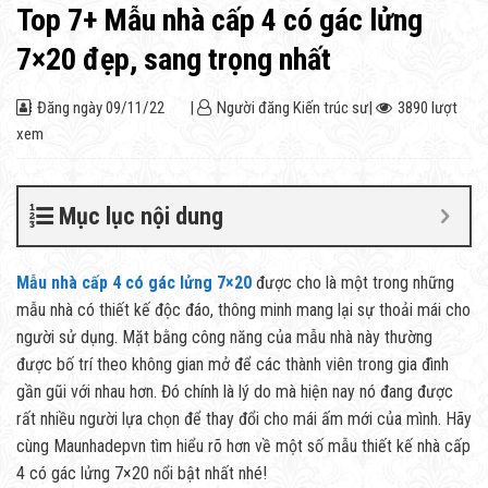
Top 7+ Mẫu nhà cấp 4 có gác lửng
7×20 đẹp, sang trọng nhất
Đăng ngày
09/11/22
|
Người đăng
Kiến trúc sư
|
3890 lượt
xem
Mục lục nội dung
Mẫu nhà cấp 4 có gác lửng 7×20
được cho là một trong những
mẫu nhà có thiết kế độc đáo, thông minh mang lại sự thoải mái cho
người sử dụng. Mặt bằng công năng của mẫu nhà này thường
được bố trí theo không gian mở để các thành viên trong gia đình
gần gũi với nhau hơn. Đó chính là lý do mà hiện nay nó đang được
rất nhiều người lựa chọn để thay đổi cho mái ấm mới của mình. Hãy
cùng Maunhadepvn tìm hiểu rõ hơn về một số mẫu thiết kế nhà cấp
4 có gác lửng 7×20 nổi bật nhất nhé!