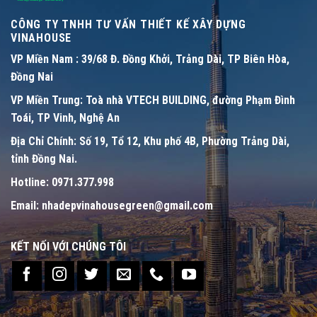
CÔNG TY TNHH TƯ VẤN THIẾT KẾ XÂY DỰNG
VINAHOUSE
VP Miền Nam :
39/68 Đ. Đồng Khởi, Trảng Dài, TP Biên Hòa,
Đồng Nai
VP Miền Trung:
Toà nhà VTECH BUILDING, đường Phạm Đình
Toái, TP Vinh, Nghệ An
Địa Chỉ Chính:
Số 19, Tổ 12, Khu phố 4B, Phường Trảng Dài,
tỉnh Đồng Nai.
Hotline:
0971.377.998
Email:
nhadepvinahousegreen@gmail.com
KẾT NỐI VỚI CHÚNG TÔI