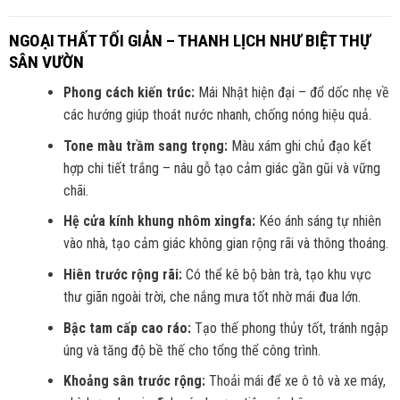
NGOẠI THẤT TỐI GIẢN – THANH LỊCH NHƯ BIỆT THỰ
SÂN VƯỜN
Phong cách kiến trúc:
Mái Nhật hiện đại – đổ dốc nhẹ về
các hướng giúp thoát nước nhanh, chống nóng hiệu quả.
Tone màu trầm sang trọng:
Màu xám ghi chủ đạo kết
hợp chi tiết trắng – nâu gỗ tạo cảm giác gần gũi và vững
chãi.
Hệ cửa kính khung nhôm xingfa:
Kéo ánh sáng tự nhiên
vào nhà, tạo cảm giác không gian rộng rãi và thông thoáng.
Hiên trước rộng rãi:
Có thể kê bộ bàn trà, tạo khu vực
thư giãn ngoài trời, che nắng mưa tốt nhờ mái đua lớn.
Bậc tam cấp cao ráo:
Tạo thế phong thủy tốt, tránh ngập
úng và tăng độ bề thế cho tổng thể công trình.
Khoảng sân trước rộng:
Thoải mái để xe ô tô và xe máy,