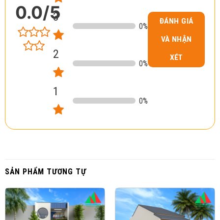
0.0
/5
3
ĐÁNH GIÁ
0
%
VÀ NHẬN
2
XÉT
0
%
1
0
%
SẢN PHẨM TƯƠNG TỰ