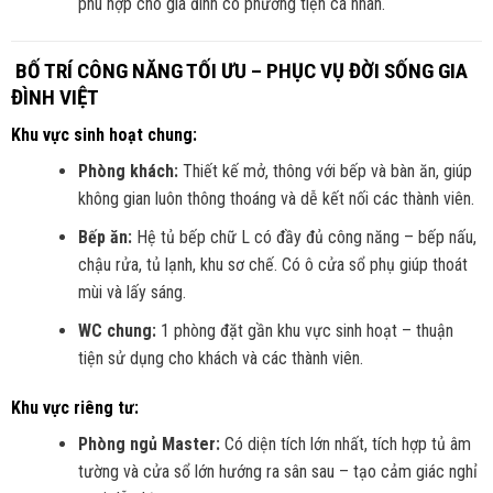
phù hợp cho gia đình có phương tiện cá nhân.
️ BỐ TRÍ CÔNG NĂNG TỐI ƯU – PHỤC VỤ ĐỜI SỐNG GIA
ĐÌNH VIỆT
Khu vực sinh hoạt chung:
Phòng khách:
Thiết kế mở, thông với bếp và bàn ăn, giúp
không gian luôn thông thoáng và dễ kết nối các thành viên.
Bếp ăn:
Hệ tủ bếp chữ L có đầy đủ công năng – bếp nấu,
chậu rửa, tủ lạnh, khu sơ chế. Có ô cửa sổ phụ giúp thoát
mùi và lấy sáng.
WC chung:
1 phòng đặt gần khu vực sinh hoạt – thuận
tiện sử dụng cho khách và các thành viên.
Khu vực riêng tư:
Phòng ngủ Master:
Có diện tích lớn nhất, tích hợp tủ âm
tường và cửa sổ lớn hướng ra sân sau – tạo cảm giác nghỉ