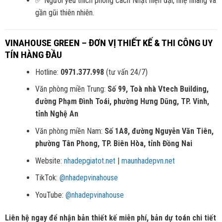
✅ Người yêu thích phong cách Nhật hiện đại, nhẹ nhàng và
gần gũi thiên nhiên.
VINAHOUSE GREEN – ĐƠN VỊ THIẾT KẾ & THI CÔNG UY
TÍN HÀNG ĐẦU
Hotline:
0971.377.998
(tư vấn 24/7)
Văn phòng miền Trung:
Số 99, Toà nhà Vtech Building,
đường Phạm Đình Toái, phường Hưng Dũng, TP. Vinh,
tỉnh Nghệ An
Văn phòng miền Nam:
Số 1A8, đường Nguyễn Văn Tiên,
phường Tân Phong, TP. Biên Hòa, tỉnh Đồng Nai
Website:
nhadepgiatot.net
|
maunhadepvn.net
TikTok:
@nhadepvinahouse
YouTube:
@nhadepvinahouse
Liên hệ ngay để nhận bản thiết kế miễn phí, bản dự toán chi tiết