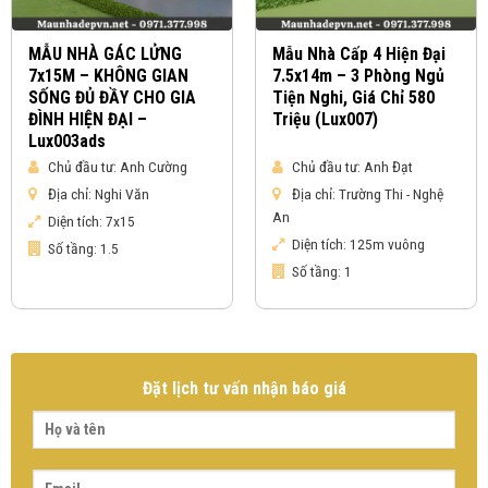
MẪU NHÀ GÁC LỬNG
Mẫu Nhà Cấp 4 Hiện Đại
7x15M – KHÔNG GIAN
7.5x14m – 3 Phòng Ngủ
SỐNG ĐỦ ĐẦY CHO GIA
Tiện Nghi, Giá Chỉ 580
ĐÌNH HIỆN ĐẠI –
Triệu (Lux007)
Lux003ads
Chủ đầu tư:
Anh Cường
Chủ đầu tư:
Anh Đạt
Địa chỉ:
Nghi Văn
Địa chỉ:
Trường Thi - Nghệ
An
Diện tích:
7x15
Diện tích:
125m vuông
Số tầng:
1.5
Số tầng:
1
Đặt lịch tư vấn nhận báo giá