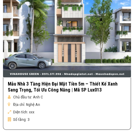
Mẫu Nhà 3 Tầng Hiện Đại Mặt Tiền 5m – Thiết Kế Xanh
Sang Trọng, Tối Ưu Công Năng | Mã SP Lux013
Chủ đầu tư:
Anh C
Địa chỉ:
Nghệ An
Diện tích:
xxx
Số tầng:
3