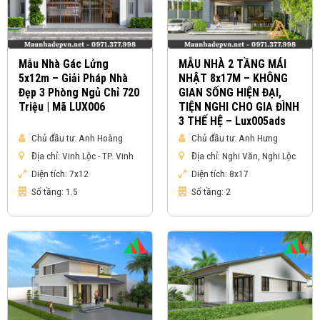
Mẫu Nhà Gác Lửng
MẪU NHÀ 2 TẦNG MÁI
5x12m – Giải Pháp Nhà
NHẬT 8x17M – KHÔNG
Đẹp 3 Phòng Ngủ Chỉ 720
GIAN SỐNG HIỆN ĐẠI,
Triệu | Mã LUX006
TIỆN NGHI CHO GIA ĐÌNH
3 THẾ HỆ – Lux005ads
Chủ đầu tư:
Anh Hoàng
Chủ đầu tư:
Anh Hưng
Địa chỉ:
Vinh Lộc - TP. Vinh
Địa chỉ:
Nghi Văn, Nghi Lộc
Diện tích:
7x12
Diện tích:
8x17
Số tầng:
1.5
Số tầng:
2