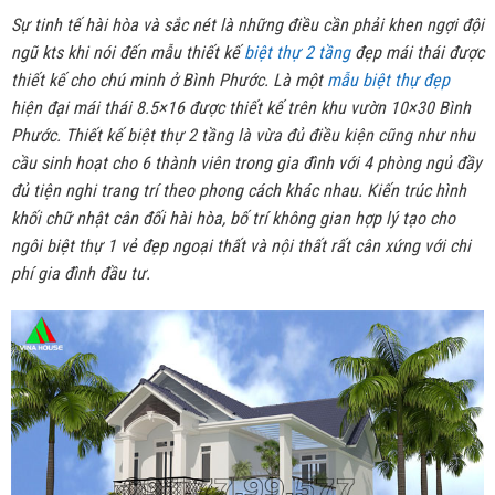
Sự tinh tế hài hòa và sắc nét là những điều cần phải khen ngợi đội
ngũ kts khi nói đến mẫu thiết kế
biệt thự 2 tầng
đẹp mái thái được
thiết kế cho chú minh ở Bình Phước. Là một
mẫu biệt thự đẹp
hiện đại mái thái 8.5×16 được thiết kế trên khu vườn 10×30 Bình
Phước. Thiết kế biệt thự 2 tầng là vừa đủ điều kiện cũng như nhu
cầu sinh hoạt cho 6 thành viên trong gia đình với 4 phòng ngủ đầy
đủ tiện nghi trang trí theo phong cách khác nhau. Kiến trúc hình
khối chữ nhật cân đối hài hòa, bố trí không gian hợp lý tạo cho
ngôi biệt thự 1 vẻ đẹp ngoại thất và nội thất rất cân xứng với chi
phí gia đình đầu tư.