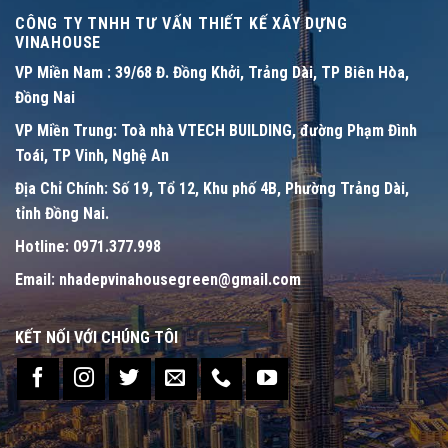
CÔNG TY TNHH TƯ VẤN THIẾT KẾ XÂY DỰNG
VINAHOUSE
VP Miền Nam :
39/68 Đ. Đồng Khởi, Trảng Dài, TP Biên Hòa,
Đồng Nai
VP Miền Trung:
Toà nhà VTECH BUILDING, đường Phạm Đình
Toái, TP Vinh, Nghệ An
Địa Chỉ Chính:
Số 19, Tổ 12, Khu phố 4B, Phường Trảng Dài,
tỉnh Đồng Nai.
Hotline:
0971.377.998
Email:
nhadepvinahousegreen@gmail.com
KẾT NỐI VỚI CHÚNG TÔI