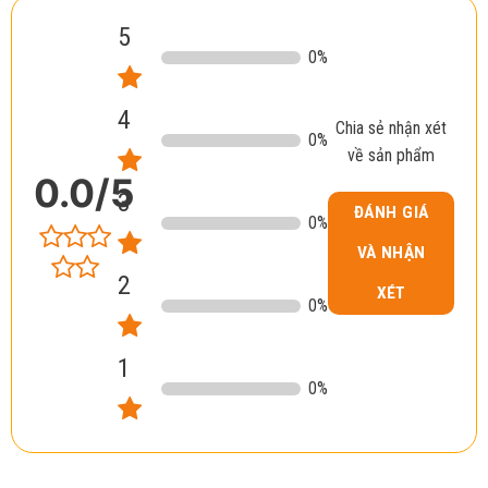
5
0
%
4
Chia sẻ nhận xét
0
%
về sản phẩm
0.0
/5
3
ĐÁNH GIÁ
0
%
VÀ NHẬN
2
XÉT
0
%
1
0
%