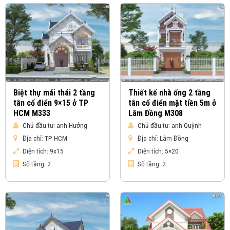
Biệt thự mái thái 2 tầng
Thiết kế nhà ống 2 tầng
tân cổ điển 9×15 ở TP
tân cổ điển mặt tiền 5m ở
HCM M333
Lâm Đồng M308
Chủ đầu tư:
anh Hưởng
Chủ đầu tư:
anh Quỳnh
Địa chỉ:
TP HCM
Địa chỉ:
Lâm Đồng
Diện tích:
9x15
Diện tích:
5×20
Số tầng:
2
Số tầng:
2