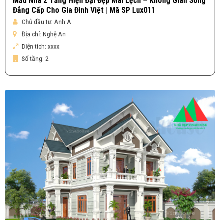
Mẫu Nhà 2 Tầng Hiện Đại Đẹp Mái Lệch – Không Gian Sống
Đẳng Cấp Cho Gia Đình Việt | Mã SP Lux011
Chủ đầu tư:
Anh A
Địa chỉ:
Nghệ An
Diện tích:
xxxx
Số tầng:
2