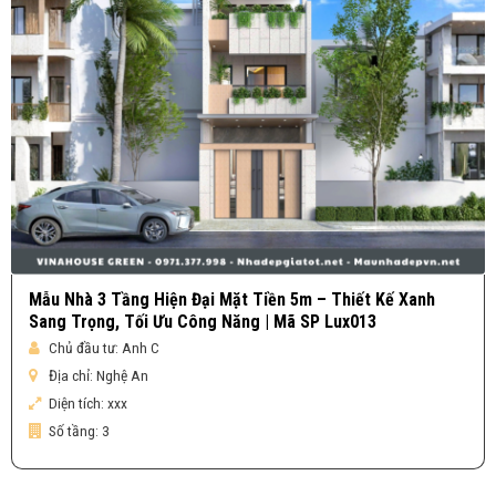
Mẫu Nhà 3 Tầng Hiện Đại Mặt Tiền 5m – Thiết Kế Xanh
Sang Trọng, Tối Ưu Công Năng | Mã SP Lux013
Chủ đầu tư:
Anh C
Địa chỉ:
Nghệ An
Diện tích:
xxx
Số tầng:
3