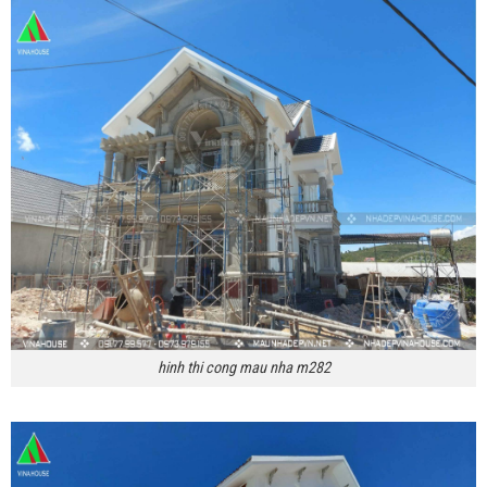
hinh thi cong mau nha m282