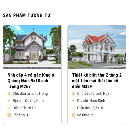
SẢN PHẨM TƯƠNG TỰ
Nhà cấp 4 có gác lửng ở
Thiết kế biệt thự 2 tầng 2
Quảng Nam 9×10 anh
mặt tiền mái thái tân cổ
Trọng M267
điển M329
Chủ đầu tư:
anh Trọng
Chủ đầu tư:
anh Huy
Địa chỉ:
Quảng Nam
Địa chỉ:
Nam ĐỊnh
Diện tích:
9x10
Diện tích:
8,5x15
Số tầng:
1,5
Số tầng:
2