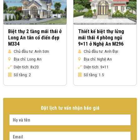
Biệt thự 2 tầng mái thái ở
Thiết kế biệt thự lửng
Long An tân cổ điển đẹp
mái thái 4 phòng ngủ
M334
9×11 ở Nghệ An M296
Chủ đầu tư:
Anh Sơn
Chủ đầu tư:
Anh Đại
Địa chỉ:
Long An
Địa chỉ:
Nghệ An
Diện tích:
8x20
Diện tích:
9×11
Số tầng:
2
Số tầng:
1.5
Đặt lịch tư vấn nhận báo giá