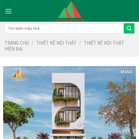
Skip
to
content
Tìm
kiếm:
TRANG CHỦ
/
THIẾT KẾ NỘI THẤT
/
THIẾT KẾ NỘI THẤT
HIỆN ĐẠI