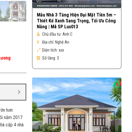
Mẫu Nhà 3 Tầng Hiện Đại Mặt Tiền 5m –
Thiết Kế Xanh Sang Trọng, Tối Ưu Công
Năng | Mã SP Lux013
Chủ đầu tư:
Anh C
Địa chỉ:
Nghệ An
Diện tích:
xxx
Lương
Số tầng:
3
ườn hơn
uối năm 2017
nhà cấp 4 nhà