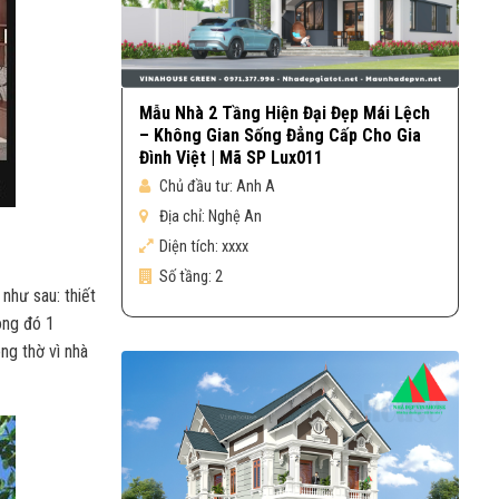
Mẫu Nhà 2 Tầng Hiện Đại Đẹp Mái Lệch
– Không Gian Sống Đẳng Cấp Cho Gia
Đình Việt | Mã SP Lux011
Chủ đầu tư:
Anh A
Địa chỉ:
Nghệ An
Diện tích:
xxxx
Số tầng:
2
như sau: thiết
ong đó 1
ng thờ vì nhà