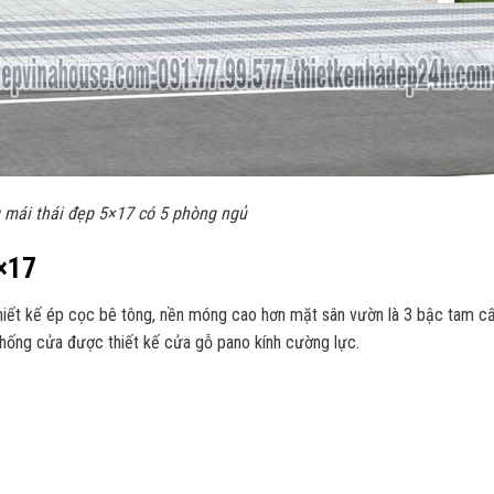
 mái thái đẹp 5×17 có 5 phòng ngủ
5×17
iết kế ép cọc bê tông, nền móng cao hơn mặt sân vườn là 3 bậc tam c
ệ thống cửa được thiết kế cửa gỗ pano kính cường lực.