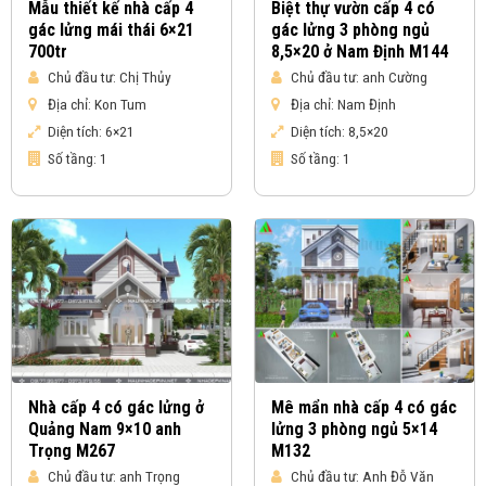
Mẫu thiết kế nhà cấp 4
Biệt thự vườn cấp 4 có
gác lửng mái thái 6×21
gác lửng 3 phòng ngủ
700tr
8,5×20 ở Nam Định M144
Chủ đầu tư:
Chị Thủy
Chủ đầu tư:
anh Cường
Địa chỉ:
Kon Tum
Địa chỉ:
Nam Định
Diện tích:
6×21
Diện tích:
8,5×20
Số tầng:
1
Số tầng:
1
Nhà cấp 4 có gác lửng ở
Mê mẩn nhà cấp 4 có gác
Quảng Nam 9×10 anh
lửng 3 phòng ngủ 5×14
Trọng M267
M132
Chủ đầu tư:
anh Trọng
Chủ đầu tư:
Anh Đỗ Văn