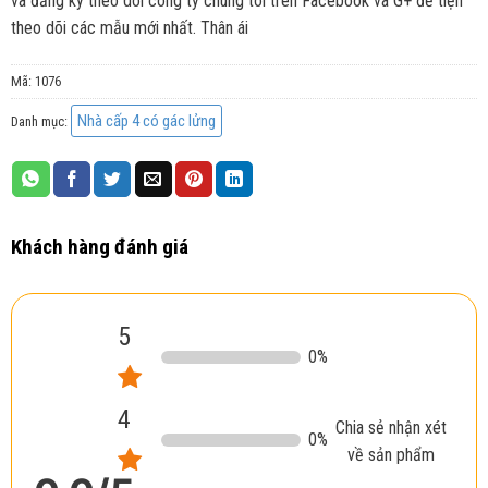
và đăng ký theo dõi công ty chúng tôi trên Facebook và G+ để tiện
theo dõi các mẫu mới nhất. Thân ái
Mã:
1076
Nhà cấp 4 có gác lửng
Danh mục:
Khách hàng đánh giá
5
0
%
4
Chia sẻ nhận xét
0
%
về sản phẩm