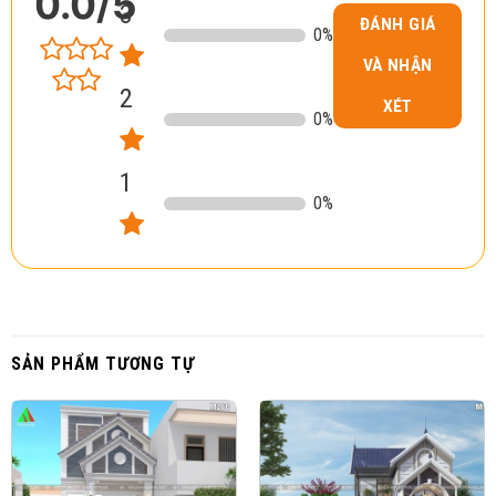
0.0
/5
3
ĐÁNH GIÁ
0
%
VÀ NHẬN
2
XÉT
0
%
1
0
%
SẢN PHẨM TƯƠNG TỰ