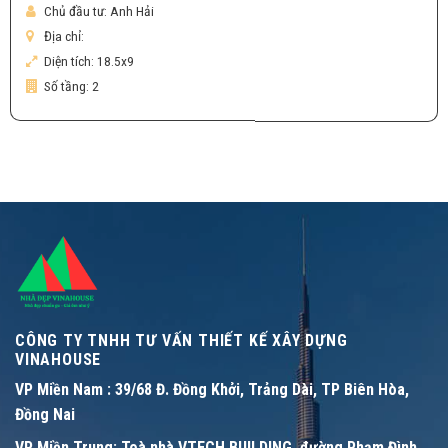
Chủ đầu tư:
Anh Hải
Địa chỉ:
Diện tích:
18.5x9
Số tầng:
2
CÔNG TY TNHH TƯ VẤN THIẾT KẾ XÂY DỰNG
VINAHOUSE
VP Miền Nam :
39/68 Đ. Đồng Khởi, Trảng Dài, TP Biên Hòa,
Đồng Nai
VP Miền Trung:
Toà nhà VTECH BUILDING, đường Phạm Đình