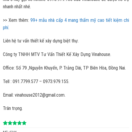
nhanh nhất nhé.
>> Xem thêm:
99+ mẫu nhà cấp 4 mang thẩm mỹ cao tiết kiệm chi
phí.
Liên hệ tư vấn thiết kế xây dựng biệt thự.
Công ty TNHH MTV Tư Vấn Thiết Kế Xây Dựng Vinahouse.
Office: Số 79 ,Nguyễn Khuyến, P. Trảng Dài, TP Biên Hòa, Đồng Nai.
Tell : 091.7799.577 – 0973.979.155.
Email: vinahouse2012@gmail.com.
Trân trọng.
5.00
2
trên 5