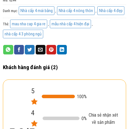
Mã:
6244
dựa trên
đánh giá
Nhà cấp 4 mái bằng
Nhà cấp 4 nông thôn
Nhà cấp 4 đẹp
Danh mục:
,
,
mau nha cap 4 gia re
mẫu nhà cấp 4 hiện đại
Thẻ:
,
,
nhà cấp 4 3 phòng ngủ
Khách hàng đánh giá (
2
)
5
100
%
4
Chia sẻ nhận xét
0
%
về sản phẩm