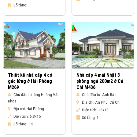
Số tầng:
1
Thiết kế nhà cấp 4 có
Nhà cấp 4 mái Nhật 3
gác lửng ở Hải Phòng
phòng ngủ 200m2 ở Củ
M269
Chi M436
Chủ đầu tư:
ông Hoàng Văn
Chủ đầu tư:
Anh Bảo
Khoa
Địa chỉ:
An Phú, Củ Chi
Địa chỉ:
Hải Phòng
Diện tích:
13x18
Diện tích:
6,3×15
Số tầng:
1
Số tầng:
1.5