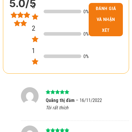
5.0
/5
3
ĐÁNH GIÁ
0
%
VÀ NHẬN
2
XÉT
0
%
1
0
%
Được xếp
Quãng thị đầm
–
16/11/2022
hạng
5
5
Tôi rất thích
sao