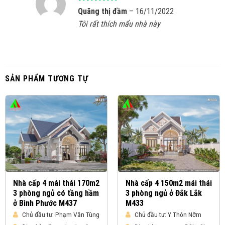
Được xếp
Quãng thị đầm
–
16/11/2022
hạng
5
5
Tôi rất thích mẩu nhà này
sao
SẢN PHẨM TƯƠNG TỰ
Nhà cấp 4 mái thái 170m2
Nhà cấp 4 150m2 mái thái
3 phòng ngủ có tầng hầm
3 phòng ngủ ở Đắk Lắk
ở Bình Phước M437
M433
Chủ đầu tư:
Phạm Văn Tùng
Chủ đầu tư:
Y Thôn Nỡm