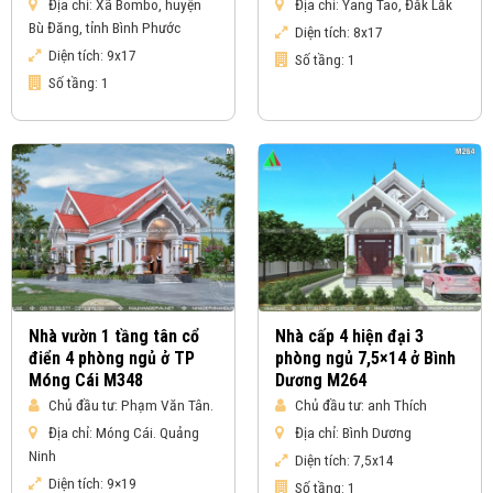
Địa chỉ:
Xã Bombo, huyện
Địa chỉ:
Yang Tao, Đắk Lắk
Bù Đăng, tỉnh Bình Phước
Diện tích:
8x17
Diện tích:
9x17
Số tầng:
1
Số tầng:
1
Nhà vườn 1 tầng tân cổ
Nhà cấp 4 hiện đại 3
điển 4 phòng ngủ ở TP
phòng ngủ 7,5×14 ở Bình
Móng Cái M348
Dương M264
Chủ đầu tư:
Phạm Văn Tân.
Chủ đầu tư:
anh Thích
Địa chỉ:
Móng Cái. Quảng
Địa chỉ:
Bình Dương
Ninh
Diện tích:
7,5x14
Diện tích:
9×19
Số tầng:
1