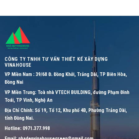
CÔNG TY TNHH TƯ VẤN THIẾT KẾ XÂY DỰNG
VINAHOUSE
VP Miền Nam :
39/68 Đ. Đồng Khởi, Trảng Dài, TP Biên Hòa,
Đồng Nai
VP Miền Trung:
Toà nhà VTECH BUILDING, đường Phạm Đình
Toái, TP Vinh, Nghệ An
Địa Chỉ Chính:
Số 19, Tổ 12, Khu phố 4B, Phường Trảng Dài,
tỉnh Đồng Nai.
Hotline:
0971.377.998
Email:
nhadepvinahousegreen@gmail.com