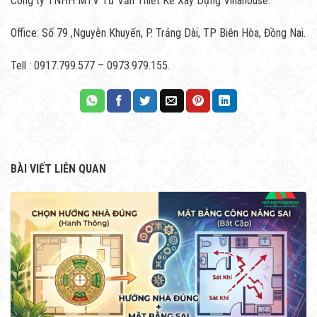
Công ty TNHH MTV Tư Vấn Thiết Kế Xây Dựng Vinahouse.
Office: Số 79 ,Nguyễn Khuyến, P. Trảng Dài, TP Biên Hòa, Đồng Nai.
Tell : 0917.799.577 – 0973.979.155.
BÀI VIẾT LIÊN QUAN