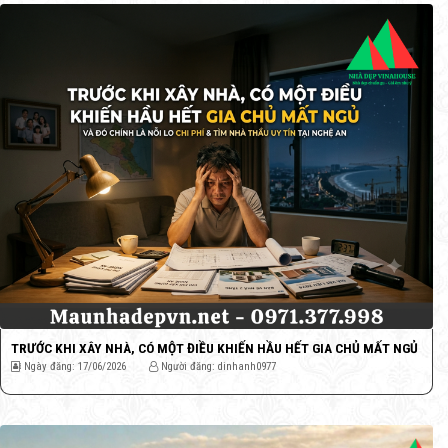
TRƯỚC KHI XÂY NHÀ, CÓ MỘT ĐIỀU KHIẾN HẦU HẾT GIA CHỦ MẤT NGỦ
Ngày đăng: 17/06/2026
Người đăng: dinhanh0977