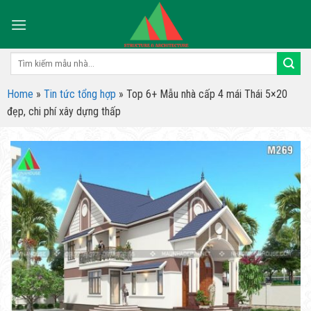
Skip
to
content
Tìm
kiếm:
Home
»
Tin tức tổng hợp
»
Top 6+ Mẫu nhà cấp 4 mái Thái 5×20
đẹp, chi phí xây dựng thấp