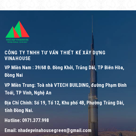
CÔNG TY TNHH TƯ VẤN THIẾT KẾ XÂY DỰNG
VINAHOUSE
VP Miền Nam :
39/68 Đ. Đồng Khởi, Trảng Dài, TP Biên Hòa,
Đồng Nai
VP Miền Trung:
Toà nhà VTECH BUILDING, đường Phạm Đình
Toái, TP Vinh, Nghệ An
Địa Chỉ Chính:
Số 19, Tổ 12, Khu phố 4B, Phường Trảng Dài,
tỉnh Đồng Nai.
Hotline:
0971.377.998
Email:
nhadepvinahousegreen@gmail.com