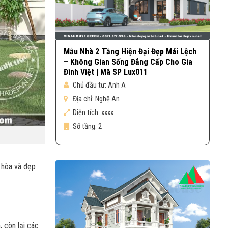
Mẫu Nhà 2 Tầng Hiện Đại Đẹp Mái Lệch
– Không Gian Sống Đẳng Cấp Cho Gia
Đình Việt | Mã SP Lux011
Chủ đầu tư:
Anh A
Địa chỉ:
Nghệ An
Diện tích:
xxxx
Số tầng:
2
i hòa và đẹp
 còn lại các