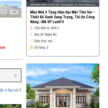
Mẫu Nhà 3 Tầng Hiện Đại Mặt Tiền 5m –
Thiết Kế Xanh Sang Trọng, Tối Ưu Công
Năng | Mã SP Lux013
Chủ đầu tư:
Anh C
Địa chỉ:
Nghệ An
Diện tích:
xxx
hoa
Số tầng:
3
ấp 4 đẹp
có 3