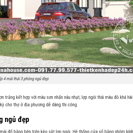
p 4 mái thái 3 phòng ngủ đẹp
ơn trắng kết hợp với màu sơn nhấn nâu nhạt, lợp ngói thái màu đỏ khá hà
 kỳ cho thợ ở địa phương dễ dàng thi công.
ng ngủ đẹp
ái đổ bằng bên trên kèo sắt lợp ngói. Hệ thống cửa sổ bằng nhôm kính,