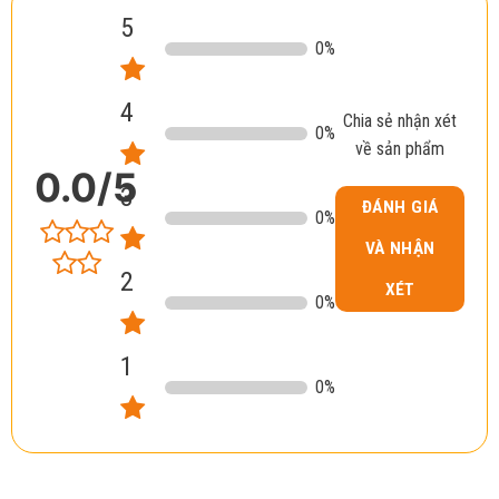
5
0
%
4
Chia sẻ nhận xét
0
%
về sản phẩm
0.0
/5
3
ĐÁNH GIÁ
0
%
VÀ NHẬN
2
XÉT
0
%
1
0
%