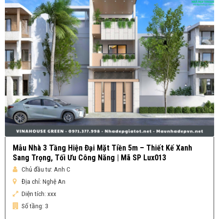
Mẫu Nhà 3 Tầng Hiện Đại Mặt Tiền 5m – Thiết Kế Xanh
Sang Trọng, Tối Ưu Công Năng | Mã SP Lux013
Chủ đầu tư:
Anh C
Địa chỉ:
Nghệ An
Diện tích:
xxx
Số tầng:
3