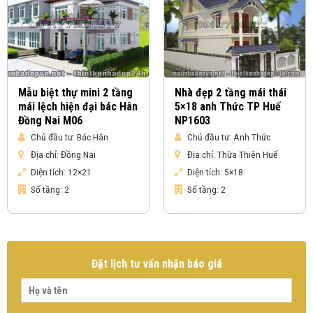
Mẫu biệt thự mini 2 tầng
Nhà đẹp 2 tầng mái thái
mái lệch hiện đại bác Hân
5×18 anh Thức TP Huế
Đồng Nai M06
NP1603
Chủ đầu tư:
Bác Hân
Chủ đầu tư:
Anh Thức
Địa chỉ:
Đồng Nai
Địa chỉ:
Thừa Thiên Huế
Diện tích:
12×21
Diện tích:
5×18
Số tầng:
2
Số tầng:
2
Đặt lịch tư vấn nhận báo giá