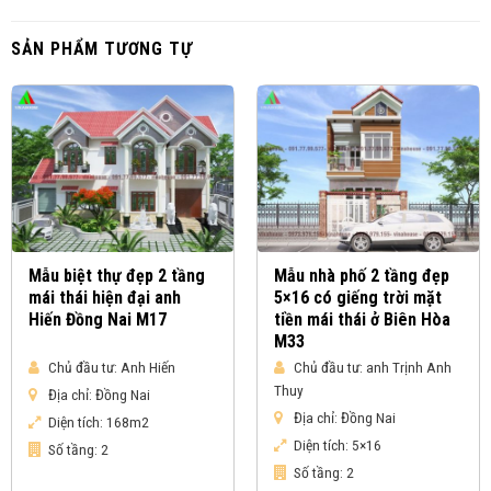
SẢN PHẨM TƯƠNG TỰ
Mẫu biệt thự đẹp 2 tầng
Mẫu nhà phố 2 tầng đẹp
mái thái hiện đại anh
5×16 có giếng trời mặt
Hiến Đồng Nai M17
tiền mái thái ở Biên Hòa
M33
Chủ đầu tư:
Anh Hiến
Chủ đầu tư:
anh Trịnh Anh
Thuy
Địa chỉ:
Đồng Nai
Địa chỉ:
Đồng Nai
Diện tích:
168m2
Diện tích:
5×16
Số tầng:
2
Số tầng:
2