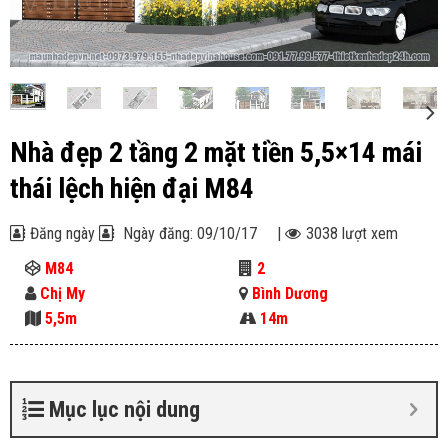
Nhà đẹp 2 tầng 2 mặt tiền 5,5×14 mái
thái lệch hiện đại M84
Đăng ngày
Ngày đăng: 09/10/17
|
3038 lượt xem
M84
2
Chị My
Bình Dương
5,5m
14m
Mục lục nội dung