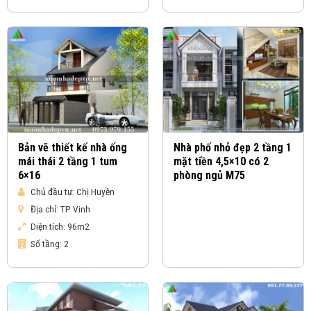
Bản vẽ thiết kế nhà ống
Nhà phố nhỏ đẹp 2 tầng 1
mái thái 2 tầng 1 tum
mặt tiền 4,5×10 có 2
6×16
phòng ngủ M75
Chủ đầu tư:
Chị Huyền
Địa chỉ:
TP Vinh
Diện tích:
96m2
Số tầng:
2