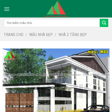
Skip
to
content
Tìm
kiếm:
TRANG CHỦ
/
MẪU NHÀ ĐẸP
/
NHÀ 2 TẦNG ĐẸP