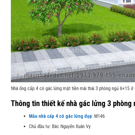
Nhà ống cấp 4 có gác lửng mặt tiền mái thái 3 phòng ngủ 6×15 ở
Thông tin thiết kế nhà gác lửng 3 phòng
Mẫu nhà cấp 4 có gác lửng đẹp
: M146
Chủ đầu tư: Bác Nguyễn Xuân Vy