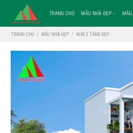
Skip
to
TRANG CHỦ
MẪU NHÀ ĐẸP
MẪU 
content
TRANG CHỦ
/
MẪU NHÀ ĐẸP
/
NHÀ 2 TẦNG ĐẸP