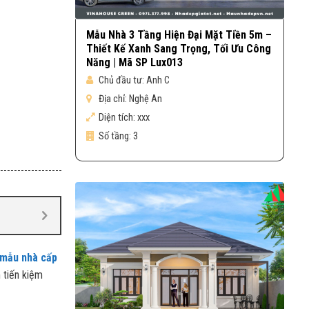
Mẫu Nhà 3 Tầng Hiện Đại Mặt Tiền 5m –
Thiết Kế Xanh Sang Trọng, Tối Ưu Công
Năng | Mã SP Lux013
Chủ đầu tư:
Anh C
Địa chỉ:
Nghệ An
Diện tích:
xxx
Số tầng:
3
mẫu nhà cấp
 tiến kiệm