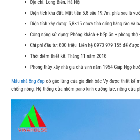
Địa chỉ: Long Biên, Hà Nội
Diện tích khu đất: Mặt tiền 5,8 sâu 19,7m, phía sau là 
Diện tích xây dựng: 5,8×15 chưa tính cổng hàng rào và 
Công năng sử dụng: Phòng khách + bếp ăn + phòng thờ +
Chi phí đầu tư: 800 triệu. Liên hệ 0973 979 155 để được
Thời điểm thiết kế: Tháng 11 năm 2018
Phong thủy xây nhà gia chủ sinh năm 1954 Giáp Ngọ hư
Mẫu nhà ống đẹp
có gác lửng của gia đình bác Vy được thiết kế mặ
chống nóng. Hệ thống cửa nhôm pano kính cường lực, riêng cửa p