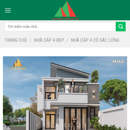
Skip
to
content
Tìm
kiếm:
TRANG CHỦ
/
NHÀ CẤP 4 ĐẸP
/
NHÀ CẤP 4 CÓ GÁC LỬNG