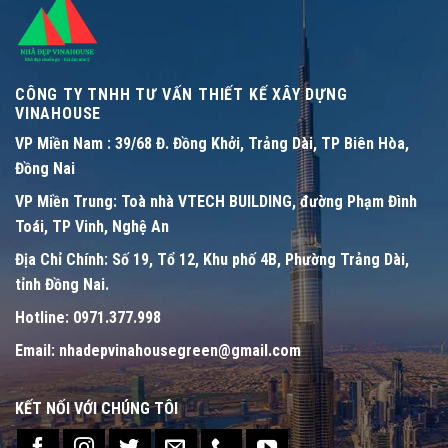
CÔNG TY TNHH TƯ VẤN THIẾT KẾ XÂY DỰNG
VINAHOUSE
VP Miền Nam :
39/68 Đ. Đồng Khởi, Trảng Dài, TP Biên Hòa,
Đồng Nai
VP Miền Trung:
Toà nhà VTECH BUILDING, đường Phạm Đình
Toái, TP Vinh, Nghệ An
Địa Chỉ Chính:
Số 19, Tổ 12, Khu phố 4B, Phường Trảng Dài,
tỉnh Đồng Nai.
Hotline:
0971.377.998
Email:
nhadepvinahousegreen@gmail.com
KẾT NỐI VỚI CHÚNG TÔI