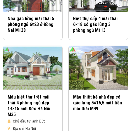
Nhà gác lửng mái thái 5
Biệt thự cấp 4 mái thái
phòng ngủ 6×23 ở Đồng
6×18 có gác lửng 3
Nai M138
phòng ngủ M113
Mẫu biệt thự trệt mái
Mẫu thiết kế nhà đẹp có
thái 4 phòng ngủ đẹp
gác lửng 5×16,5 mặt tiền
14×15 anh Đức Hà Nội
mái thái M49
M35
Chủ đầu tư:
anh Đức
Địa chỉ:
Hà Nội