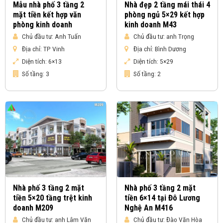
Mẫu nhà phố 3 tầng 2
Nhà đẹp 2 tầng mái thái 4
mặt tiền kết hợp văn
phòng ngủ 5×29 kết hợp
phòng kinh doanh
kinh doanh M43
Chủ đầu tư:
Anh Tuấn
Chủ đầu tư:
anh Trọng
Địa chỉ:
TP Vinh
Địa chỉ:
Bình Dương
Diện tích:
6×13
Diện tích:
5×29
Số tầng:
3
Số tầng:
2
Nhà phố 3 tầng 2 mặt
Nhà phố 3 tầng 2 mặt
tiền 5×20 tầng trệt kinh
tiền 6×14 tại Đô Lương
doanh M209
Nghệ An M416
Chủ đầu tư:
anh Lâm Văn
Chủ đầu tư:
Đào Văn Hòa