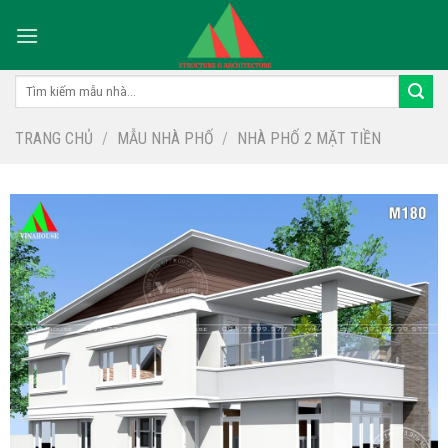
Skip
to
content
Tìm
kiếm:
TRANG CHỦ
/
MẪU NHÀ PHỐ
/
NHÀ PHỐ 2 MẶT TIỀN