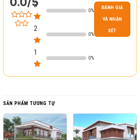
0.0
/5
3
ĐÁNH GIÁ
0
%
VÀ NHẬN
2
XÉT
0
%
1
0
%
SẢN PHẨM TƯƠNG TỰ