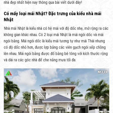
nhà đẹp nhất hiện nay thông qua bài viết dưới đây!
Có mấy loại mái Nhật? Đặc trưng của kiểu nhà mái
Nhật
Nhà mái Nhật là kiểu nhà có hệ mái với độ dốc nhẹ, mở rộng ra các
không gian khác nhau. Có 2 loại mái Nhật là mái ngói dốc và mái
ngói bằng. Mái ngói dốc là kiểu mái tương tự như mái Thái nhưng
có độ dốc nhỏ hơn, được lợp bằng các viên gạch ngói xếp chồng
lên nhau. Mái ngói bằng được đổ bằng bê tông với kích thước rộng
và dài ra các góc nhà để che nắng mưa tối đa.