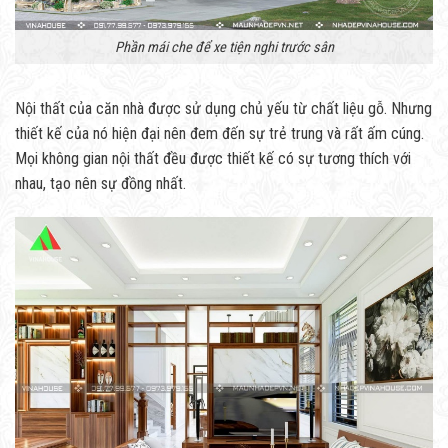
Phần mái che để xe tiện nghi trước sân
Nội thất của căn nhà được sử dụng chủ yếu từ chất liệu gỗ. Nhưng
thiết kế của nó hiện đại nên đem đến sự trẻ trung và rất ấm cúng.
Mọi không gian nội thất đều được thiết kế có sự tương thích với
nhau, tạo nên sự đồng nhất.