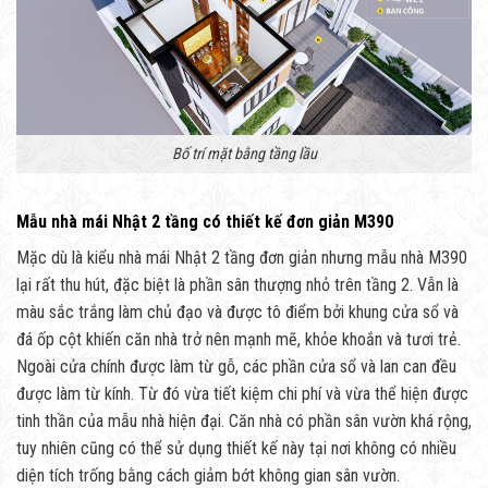
Bố trí mặt bằng tầng lầu
Mẫu nhà mái Nhật 2 tầng có thiết kế đơn giản M390
Mặc dù là kiểu nhà mái Nhật 2 tầng đơn giản nhưng mẫu nhà M390
lại rất thu hút, đặc biệt là phần sân thượng nhỏ trên tầng 2. Vẫn là
màu sắc trắng làm chủ đạo và được tô điểm bởi khung cửa sổ và
đá ốp cột khiến căn nhà trở nên mạnh mẽ, khỏe khoắn và tươi trẻ.
Ngoài cửa chính được làm từ gỗ, các phần cửa sổ và lan can đều
được làm từ kính. Từ đó vừa tiết kiệm chi phí và vừa thể hiện được
tinh thần của mẫu nhà hiện đại. Căn nhà có phần sân vườn khá rộng,
tuy nhiên cũng có thể sử dụng thiết kế này tại nơi không có nhiều
diện tích trống bằng cách giảm bớt không gian sân vườn.