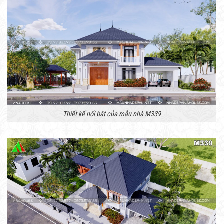
Thiết kế nổi bật của mẫu nhà M339