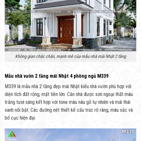
Không gian chắc chắn, mạnh mẽ của mẫu nhà mái Nhật 2 tầng
Mẫu nhà vườn 2 tầng mái Nhật 4 phòng ngủ M339
M339 là mẫu nhà 2 tầng đẹp mái Nhật kiểu nhà vườn phù hợp với
diện tích đất rộng, mặt tiền lớn. Căn nhà được sơn ngoại thất màu
trắng tươi sáng kết hợp với tone màu nâu gỗ tự nhiên và mái thái
xanh nổi bật. Các đường nét thiết kế cấu trúc rõ ràng, màu sắc và
bố cục hiện đại.