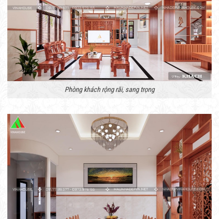
Phòng khách rộng rãi, sang trọng