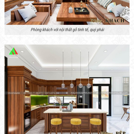
Phòng khách với nội thất gỗ tinh tế, quý phái