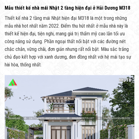
Mẫu thiết kế nhà mái Nhật 2 tầng hiện đại ở Hải Dương M318
Thiết kế nhà 2 tầng mái Nhật hiện đại M318 là một trong những
mẫu nhà hot nhất năm 2022. Điểm thu hút nhất ở mẫu nhà này là
thiết kế hiện đại, tiện nghi, mang giá trị thẩm mỹ cao lẫn tối ưu
công năng sử dụng. Phần ngoại thất nổi bật với các đường nét
chắc chắn, vững chãi, đơn giản nhưng rất nổi bật. Màu sắc trắng
chủ đạo kết hợp với xanh dương, đen đồng nhất với hệ mái tạo sự
hài hòa, thống nhất.