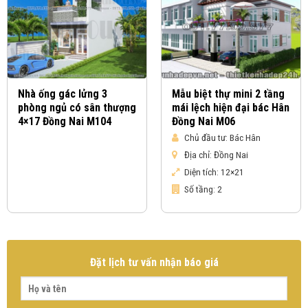
Nhà ống gác lửng 3
Mẫu biệt thự mini 2 tầng
phòng ngủ có sân thượng
mái lệch hiện đại bác Hân
4×17 Đồng Nai M104
Đồng Nai M06
Chủ đầu tư:
Bác Hân
Địa chỉ:
Đồng Nai
Diện tích:
12×21
Số tầng:
2
Đặt lịch tư vấn nhận báo giá