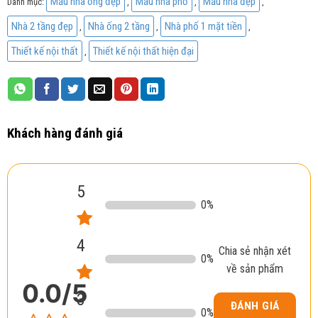
Mẫu nhà ống đẹp
Mẫu nhà phố
Mẫu nhà đẹp
Danh mục:
,
,
,
Nhà 2 tầng đẹp
Nhà ống 2 tầng
Nhà phố 1 mặt tiền
,
,
,
Thiết kế nội thất
Thiết kế nội thất hiện đại
,
Khách hàng đánh giá
5
0
%
4
Chia sẻ nhận xét
0
%
về sản phẩm
0.0
/5
3
ĐÁNH GIÁ
0
%