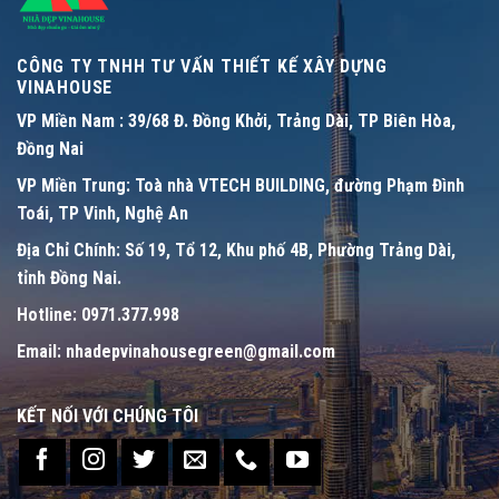
CÔNG TY TNHH TƯ VẤN THIẾT KẾ XÂY DỰNG
VINAHOUSE
VP Miền Nam :
39/68 Đ. Đồng Khởi, Trảng Dài, TP Biên Hòa,
Đồng Nai
VP Miền Trung:
Toà nhà VTECH BUILDING, đường Phạm Đình
Toái, TP Vinh, Nghệ An
Địa Chỉ Chính:
Số 19, Tổ 12, Khu phố 4B, Phường Trảng Dài,
tỉnh Đồng Nai.
Hotline:
0971.377.998
Email:
nhadepvinahousegreen@gmail.com
KẾT NỐI VỚI CHÚNG TÔI