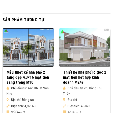
SẢN PHẨM TƯƠNG TỰ
Mẫu thiết kế nhà phố 2
Thiết kế nhà phố lô góc 2
tầng đẹp 4,3×16 mặt tiền
mặt tiền kết hợp kinh
sang trọng M10
doanh M249
Chủ đầu tư:
Anh Khuất Văn
Chủ đầu tư:
chị Đồng Thị
Nho
Thủy
Địa chỉ:
Đồng Nai
Địa chỉ:
Diện tích:
4,3×16,6
Diện tích:
4,5×20
Số tầng:
2
Số tầng:
2