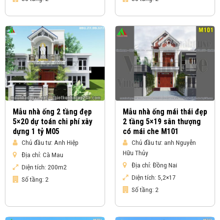
Mẫu nhà ống 2 tầng đẹp
Mẫu nhà ống mái thái đẹp
5×20 dự toán chi phí xây
2 tầng 5×19 sân thượng
dựng 1 tỷ M05
có mái che M101
Chủ đầu tư:
Anh Hiệp
Chủ đầu tư:
anh Nguyễn
Hữu Thủy
Địa chỉ:
Cà Mau
Địa chỉ:
Đồng Nai
Diện tích:
200m2
Diện tích:
5,2×17
Số tầng:
2
Số tầng:
2