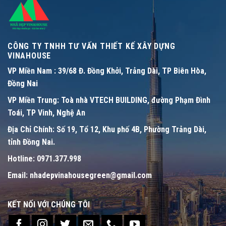
CÔNG TY TNHH TƯ VẤN THIẾT KẾ XÂY DỰNG
VINAHOUSE
VP Miền Nam :
39/68 Đ. Đồng Khởi, Trảng Dài, TP Biên Hòa,
Đồng Nai
VP Miền Trung:
Toà nhà VTECH BUILDING, đường Phạm Đình
Toái, TP Vinh, Nghệ An
Địa Chỉ Chính:
Số 19, Tổ 12, Khu phố 4B, Phường Trảng Dài,
tỉnh Đồng Nai.
Hotline:
0971.377.998
Email:
nhadepvinahousegreen@gmail.com
KẾT NỐI VỚI CHÚNG TÔI