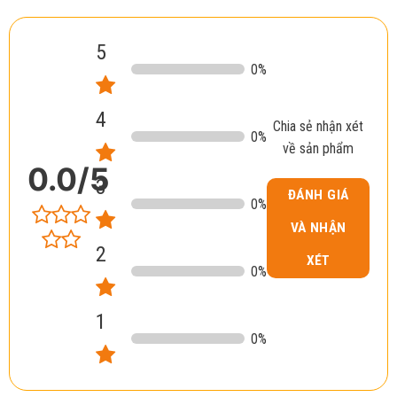
5
0
%
4
Chia sẻ nhận xét
0
%
về sản phẩm
0.0
/5
3
ĐÁNH GIÁ
0
%
VÀ NHẬN
2
XÉT
0
%
1
0
%