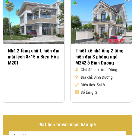
Nhà 2 tầng chữ L hiện đại
Thiết kế nhà ống 2 tầng
mái lệch 8×15 ở Biên Hòa
hiện đại 3 phòng ngủ
M201
M242 ở Bình Dương
Chủ đầu tư:
Anh Dũng
Địa chỉ:
Bình Dương
Diện tích:
5×18
Số tầng:
2
Đặt lịch tư vấn nhận báo giá