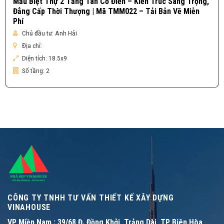
Mẫu Biệt Thự 2 Tầng Tân Cổ Điển – Kiến Trúc Sang Trọng,
Đẳng Cấp Thời Thượng | Mã TMM022 – Tải Bản Vẽ Miễn
Phí
Chủ đầu tư:
Anh Hải
Địa chỉ:
Diện tích:
18.5x9
Số tầng:
2
CÔNG TY TNHH TƯ VẤN THIẾT KẾ XÂY DỰNG
VINAHOUSE
VP Miền Nam :
39/68 Đ. Đồng Khởi, Trảng Dài, TP Biên Hòa,