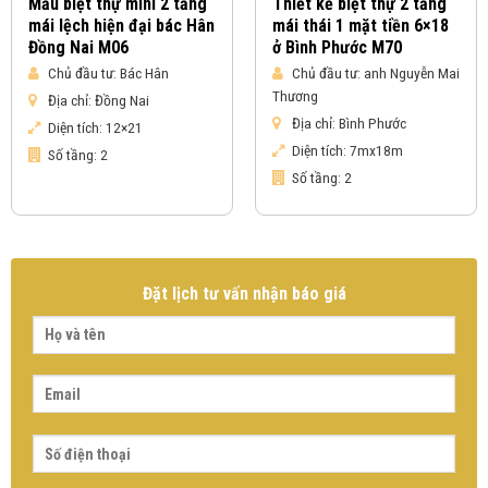
Mẫu biệt thự mini 2 tầng
Thiết kế biệt thự 2 tầng
mái lệch hiện đại bác Hân
mái thái 1 mặt tiền 6×18
Đồng Nai M06
ở Bình Phước M70
Chủ đầu tư:
Bác Hân
Chủ đầu tư:
anh Nguyễn Mai
Thương
Địa chỉ:
Đồng Nai
Địa chỉ:
Bình Phước
Diện tích:
12×21
Diện tích:
7mx18m
Số tầng:
2
Số tầng:
2
Đặt lịch tư vấn nhận báo giá