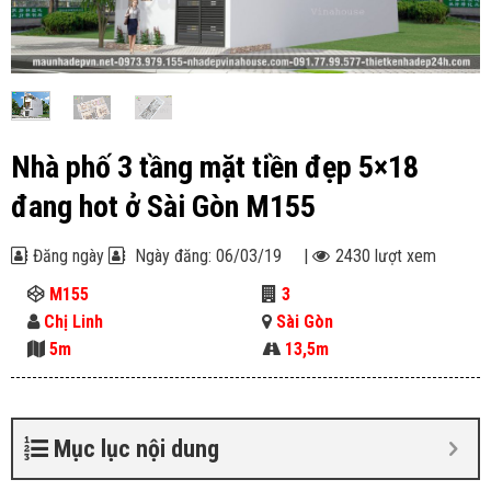
Nhà phố 3 tầng mặt tiền đẹp 5×18
đang hot ở Sài Gòn M155
Đăng ngày
Ngày đăng: 06/03/19
|
2430 lượt xem
M155
3
Chị Linh
Sài Gòn
5m
13,5m
Mục lục nội dung