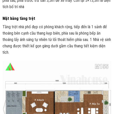
phía sau, phía trước trừ sân 3,5m để xe máy. Còn lại 5×13,5m là diện
tích bố trí nhà
Mặt bằng tầng trệt
Tầng trệt nhà phố đẹp có phòng khách rộng, tiếp đến là 1 sảnh để
thoáng bên cạnh cầu thang kẹp biên, phía sau là phòng bếp ăn
thoáng lấy ánh sáng tự nhiên từ lối thoát hiểm phía sau. 1 Nhà vệ sinh
chung được thiết kế gọn gàng dưới gầm cầu thang tiết kiệm diện
tích.