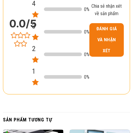
4
Chia sẻ nhận xét
0
%
về sản phẩm
0.0
/5
3
ĐÁNH GIÁ
0
%
VÀ NHẬN
2
XÉT
0
%
1
0
%
SẢN PHẨM TƯƠNG TỰ