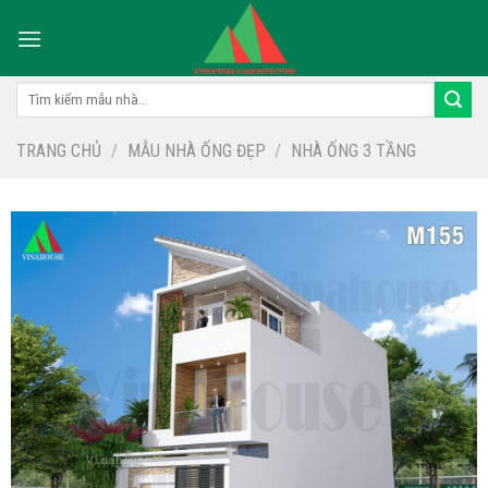
Skip
to
content
Tìm
kiếm:
TRANG CHỦ
/
MẪU NHÀ ỐNG ĐẸP
/
NHÀ ỐNG 3 TẦNG