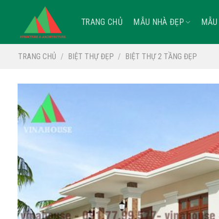
Skip
to
TRANG CHỦ
MẪU NHÀ ĐẸP
MẪU 
content
TRANG CHỦ
/
BIỆT THỰ ĐẸP
/
BIỆT THỰ 2 TẦNG ĐẸP