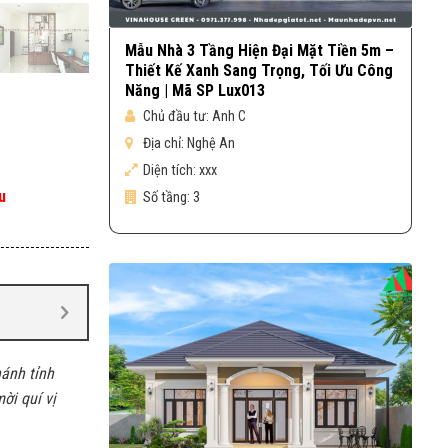
Mẫu Nhà 3 Tầng Hiện Đại Mặt Tiền 5m –
Thiết Kế Xanh Sang Trọng, Tối Ưu Công
Năng | Mã SP Lux013
Chủ đầu tư:
Anh C
Địa chỉ:
Nghệ An
Diện tích:
xxx
u
Số tầng:
3
hánh tỉnh
ời quí vị