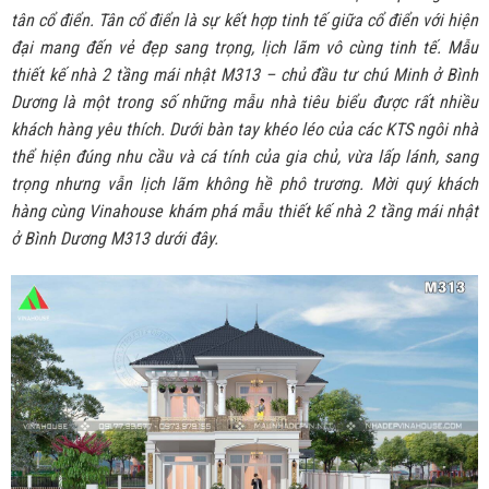
tân cổ điển. Tân cổ điển là sự kết hợp tinh tế giữa cổ điển với hiện
đại mang đến vẻ đẹp sang trọng, lịch lãm vô cùng tinh tế. Mẫu
thiết kế nhà 2 tầng mái nhật M313 – chủ đầu tư chú Minh ở Bình
Dương là một trong số những mẫu nhà tiêu biểu được rất nhiều
khách hàng yêu thích. Dưới bàn tay khéo léo của các KTS ngôi nhà
thể hiện đúng nhu cầu và cá tính của gia chủ, vừa lấp lánh, sang
trọng nhưng vẫn lịch lãm không hề phô trương. Mời quý khách
hàng cùng Vinahouse khám phá mẫu thiết kế nhà 2 tầng mái nhật
ở Bình Dương M313 dưới đây.