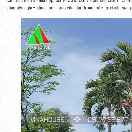
Các mẫu thiết kế nhà đẹp của VINAHOUSE với phương châm ” Chất lượ
sống tiện nghi – khoa học nhưng vẫn nằm trong mức tài chính của gia