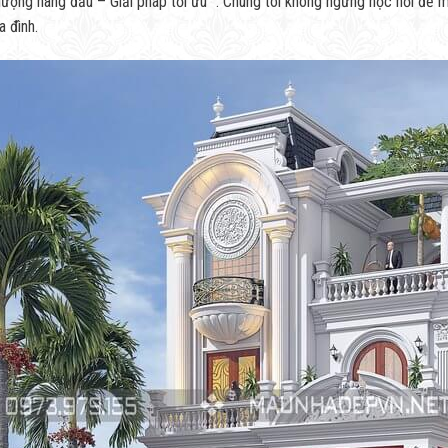
ng hàng đầu – Giải pháp tối ưu” . Chúng tôi không ngừng học hỏi để m
 đình.