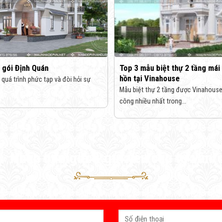
 gói Định Quán
Top 3 mẫu biệt thự 2 tầng mái
hồn tại Vinahouse
 quá trình phức tạp và đòi hỏi sự
Mẫu biệt thự 2 tầng được Vinahouse 
công nhiều nhất trong...
Nhận báo giá & gửi yêu cầu tư vấn
c yêu cầu của Quý khách, tư vấn viên của Vinahouse sẽ liên hệ trong th