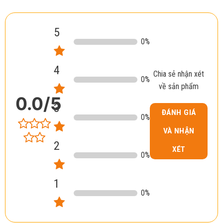
5
0
%
4
Chia sẻ nhận xét
0
%
về sản phẩm
0.0
/5
3
ĐÁNH GIÁ
0
%
VÀ NHẬN
2
XÉT
0
%
1
0
%