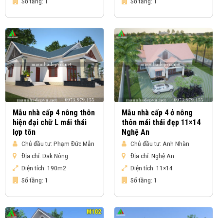
Số tầng:
1
Số tầng:
1
Mẫu nhà cấp 4 nông thôn
Mẫu nhà cấp 4 ở nông
hiện đại chữ L mái thái
thôn mái thái đẹp 11×14
lợp tôn
Nghệ An
Chủ đầu tư:
Phạm Đức Mẫn
Chủ đầu tư:
Anh Nhàn
Địa chỉ:
Dak Nông
Địa chỉ:
Nghệ An
Diện tích:
190m2
Diện tích:
11×14
Số tầng:
1
Số tầng:
1