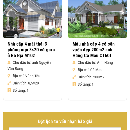
Nhà cấp 4 mái thái 3
Mẫu nhà cấp 4 có sân
phòng ngủ 8×20 có gara
vườn đẹp 200m2 anh
ở Bà Rịa M102
Hùng Cà Mau C1601
Chủ đầu tư:
anh Nguyễn
Chủ đầu tư:
Anh Hùng
Văn Đang
Địa chỉ:
Cà Mau
Địa chỉ:
Vũng Tàu
Diện tích:
200m2
Diện tích:
8,5×20
Số tầng:
1
Số tầng:
1
Đặt lịch tư vấn nhận báo giá