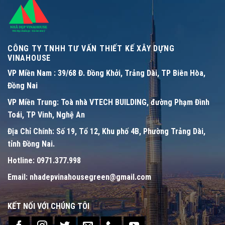
CÔNG TY TNHH TƯ VẤN THIẾT KẾ XÂY DỰNG
VINAHOUSE
VP Miền Nam :
39/68 Đ. Đồng Khởi, Trảng Dài, TP Biên Hòa,
Đồng Nai
VP Miền Trung:
Toà nhà VTECH BUILDING, đường Phạm Đình
Toái, TP Vinh, Nghệ An
Địa Chỉ Chính:
Số 19, Tổ 12, Khu phố 4B, Phường Trảng Dài,
tỉnh Đồng Nai.
Hotline:
0971.377.998
Email:
nhadepvinahousegreen@gmail.com
KẾT NỐI VỚI CHÚNG TÔI