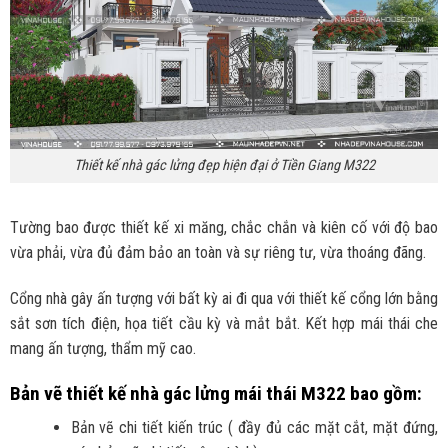
Thiết kế nhà gác lửng đẹp hiện đại ở Tiền Giang M322
Tường bao được thiết kế xi măng, chắc chắn và kiên cố với độ bao
vừa phải, vừa đủ đảm bảo an toàn và sự riêng tư, vừa thoáng đãng.
Cổng nhà gây ấn tượng với bất kỳ ai đi qua với thiết kế cổng lớn bằng
sắt sơn tích điện, họa tiết cầu kỳ và mắt bắt. Kết hợp mái thái che
mang ấn tượng, thẩm mỹ cao.
Bản vẽ thiết kế nhà gác lửng mái thái M322 bao gồm:
Bản vẽ chi tiết kiến trúc ( đầy đủ các mặt cắt, mặt đứng,