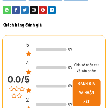
Khách hàng đánh giá
5
0
%
4
Chia sẻ nhận xét
0
%
về sản phẩm
0.0
/5
3
ĐÁNH GIÁ
0
%
VÀ NHẬN
2
XÉT
0
%