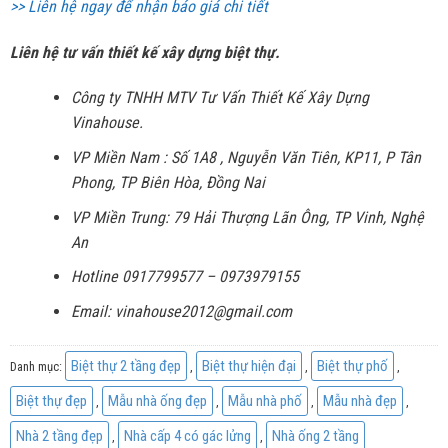
>> Liên hệ ngay để nhận báo giá chi tiết
Liên hệ tư vấn thiết kế xây dựng biệt thự.
Công ty TNHH MTV Tư Vấn Thiết Kế Xây Dựng
Vinahouse.
VP Miền Nam : Số 1A8 , Nguyễn Văn Tiên, KP11, P Tân
Phong, TP Biên Hòa, Đồng Nai
VP Miền Trung: 79 Hải Thượng Lãn Ông, TP Vinh, Nghệ
An
Hotline 0917799577 – 0973979155
Email: vinahouse2012@gmail.com
Biệt thự 2 tầng đẹp
Biệt thự hiện đại
Biệt thự phố
Danh mục:
,
,
,
Biệt thự đẹp
Mẫu nhà ống đẹp
Mẫu nhà phố
Mẫu nhà đẹp
,
,
,
,
Nhà 2 tầng đẹp
Nhà cấp 4 có gác lửng
Nhà ống 2 tầng
,
,