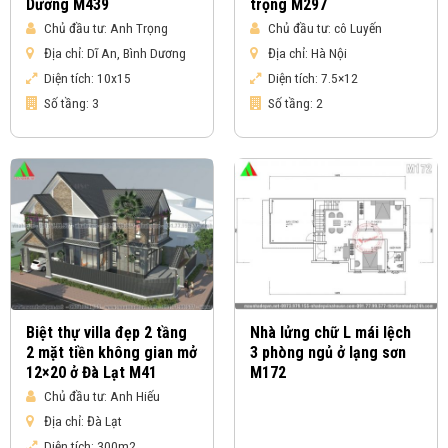
Dương M439
trọng M297
Chủ đầu tư:
Anh Trọng
Chủ đầu tư:
cô Luyến
Địa chỉ:
Dĩ An, Bình Dương
Địa chỉ:
Hà Nội
Diện tích:
10x15
Diện tích:
7.5×12
Số tầng:
3
Số tầng:
2
Biệt thự villa đẹp 2 tầng
Nhà lửng chữ L mái lệch
2 mặt tiền không gian mở
3 phòng ngủ ở lạng sơn
12×20 ở Đà Lạt M41
M172
Chủ đầu tư:
Anh Hiếu
Địa chỉ:
Đà Lạt
Diện tích:
300m2