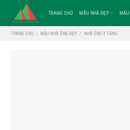
Skip
to
TRANG CHỦ
MẪU NHÀ ĐẸP
MẪU 
content
TRANG CHỦ
/
MẪU NHÀ ỐNG ĐẸP
/
NHÀ ỐNG 3 TẦNG