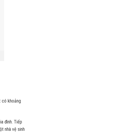
ệt có khoảng
a đình. Tiếp
ột nhà vệ sinh