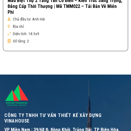
Mẫu Biệt Thự 2 Tầng Tân Cổ Điển – Kiến Trúc Sang Trọng,
Đẳng Cấp Thời Thượng | Mã TMM022 – Tải Bản Vẽ Miễn
Phí
Chủ đầu tư:
Anh Hải
Địa chỉ:
Diện tích:
18.5x9
Số tầng:
2
CÔNG TY TNHH TƯ VẤN THIẾT KẾ XÂY DỰNG
VINAHOUSE
VP Miền Nam :
39/68 Đ. Đồng Khởi, Trảng Dài, TP Biên Hòa,