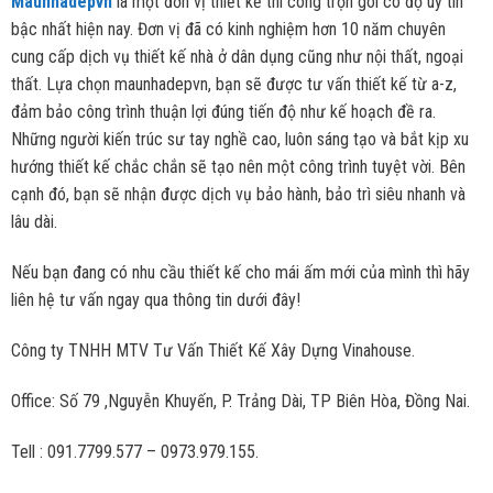
Maunhadepvn
là một đơn vị thiết kế thi công trọn gói có độ uy tín
bậc nhất hiện nay. Đơn vị đã có kinh nghiệm hơn 10 năm chuyên
cung cấp dịch vụ thiết kế nhà ở dân dụng cũng như nội thất, ngoại
thất. Lựa chọn maunhadepvn, bạn sẽ được tư vấn thiết kế từ a-z,
đảm bảo công trình thuận lợi đúng tiến độ như kế hoạch đề ra.
Những người kiến trúc sư tay nghề cao, luôn sáng tạo và bắt kịp xu
hướng thiết kế chắc chắn sẽ tạo nên một công trình tuyệt vời. Bên
cạnh đó, bạn sẽ nhận được dịch vụ bảo hành, bảo trì siêu nhanh và
lâu dài.
Nếu bạn đang có nhu cầu thiết kế cho mái ấm mới của mình thì hãy
liên hệ tư vấn ngay qua thông tin dưới đây!
Công ty TNHH MTV Tư Vấn Thiết Kế Xây Dựng Vinahouse.
Office: Số 79 ,Nguyễn Khuyến, P. Trảng Dài, TP Biên Hòa, Đồng Nai.
Tell : 091.7799.577 – 0973.979.155.