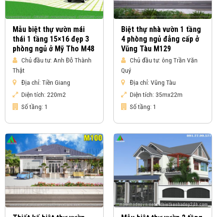
Mẫu biệt thự vườn mái
Biệt thự nhà vườn 1 tầng
thái 1 tầng 15×16 đẹp 3
4 phòng ngủ đẳng cấp ở
phòng ngủ ở Mỹ Tho M48
Vũng Tàu M129
Chủ đầu tư:
Anh Đỗ Thành
Chủ đầu tư:
ông Trần Văn
Thật
Quý
Địa chỉ:
Tiền Giang
Địa chỉ:
Vũng Tàu
Diện tích:
220m2
Diện tích:
35mx22m
Số tầng:
1
Số tầng:
1