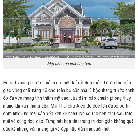
Mặt tiền căn nhà ông Sáu
Hệ cột vuông trước 2 sảnh có thiết kế rất đẹp mắt. Từ đó tạo cảm
giác vững chãi nâng đỡ cho toàn bộ căn nhà. 5 bậc thang trước sảnh
ốp đá vừa mang tính thẩm mỹ cao, vừa đảm bảo chuẩn phong thuỷ
mang khí vận thăng tiến. Mái Thái chữ A có độ dốc lớn được bố trí
gồm nhiều hệ mái sắp xếp xen kẽ nhau. Nó sẽ tạo nên một cấu trúc
mái vô cùng độc đáo. Từng nét hoạ tiết trang trí đơn giản không quá
cầu kỳ nhưng vẫn mang lại vẻ đẹp hấp dẫn mà cuốn hút.