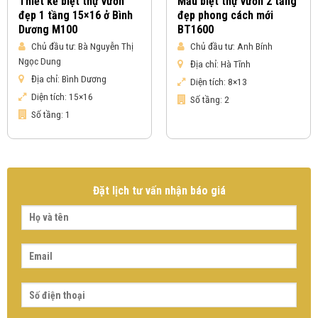
Thiết kế biệt thự vườn
Mẫu biệt thự vườn 2 tầng
đẹp 1 tầng 15×16 ở Bình
đẹp phong cách mới
Dương M100
BT1600
Chủ đầu tư:
Bà Nguyễn Thị
Chủ đầu tư:
Anh Bính
Ngọc Dung
Địa chỉ:
Hà Tĩnh
Địa chỉ:
Bình Dương
Diện tích:
8×13
Diện tích:
15×16
Số tầng:
2
Số tầng:
1
Đặt lịch tư vấn nhận báo giá