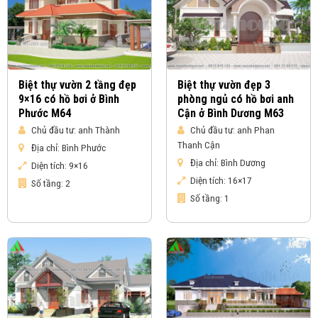
Biệt thự vườn 2 tầng đẹp
Biệt thự vườn đẹp 3
9×16 có hồ bơi ở Bình
phòng ngủ có hồ bơi anh
Phước M64
Cận ở Bình Dương M63
Chủ đầu tư:
anh Thành
Chủ đầu tư:
anh Phan
Thanh Cận
Địa chỉ:
Bình Phước
Địa chỉ:
Bình Dương
Diện tích:
9×16
Diện tích:
16×17
Số tầng:
2
Số tầng:
1