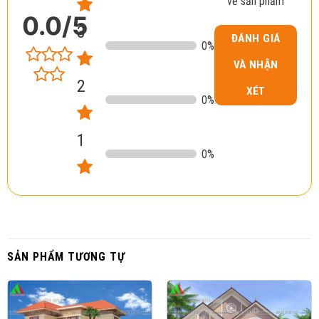
về sản phẩm
0.0
/5
3
ĐÁNH GIÁ
0
%
VÀ NHẬN
2
XÉT
0
%
1
0
%
SẢN PHẨM TƯƠNG TỰ