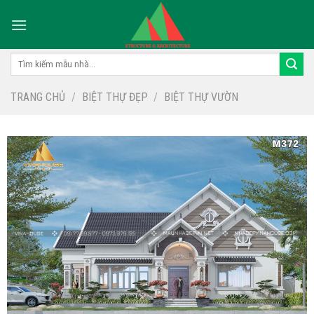
Skip
to
content
Tìm
kiếm:
TRANG CHỦ
/
BIỆT THỰ ĐẸP
/
BIỆT THỰ VƯỜN