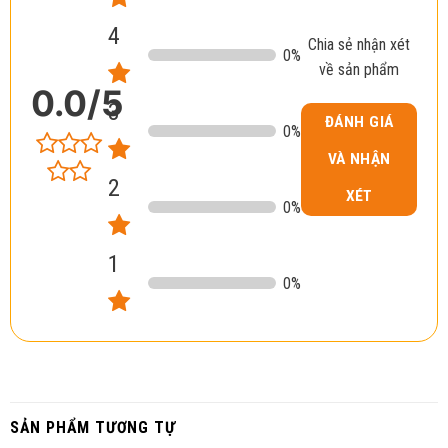
4
Chia sẻ nhận xét
0
%
về sản phẩm
0.0
/5
3
ĐÁNH GIÁ
0
%
VÀ NHẬN
2
XÉT
0
%
1
0
%
SẢN PHẨM TƯƠNG TỰ