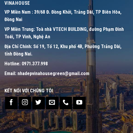
VINAHOUSE
VP Miền Nam :
39/68 Đ. Đồng Khởi, Trảng Dài, TP Biên Hòa,
Đồng Nai
VP Miền Trung:
Toà nhà VTECH BUILDING, đường Phạm Đình
Toái, TP Vinh, Nghệ An
Địa Chỉ Chính:
Số 19, Tổ 12, Khu phố 4B, Phường Trảng Dài,
tỉnh Đồng Nai.
Hotline:
0971.377.998
Email:
nhadepvinahousegreen@gmail.com
KẾT NỐI VỚI CHÚNG TÔI