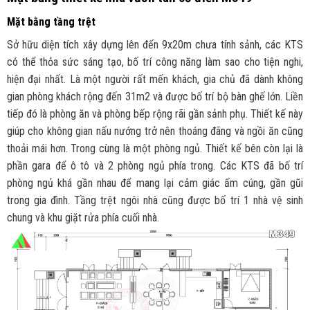
Mặt bằng tầng trệt
Sở hữu diện tích xây dựng lên đến 9x20m chưa tính sảnh, các KTS
có thể thỏa sức sáng tạo, bố trí công năng làm sao cho tiện nghi,
hiện đại nhất. Là một người rất mến khách, gia chủ đã dành không
gian phòng khách rộng đến 31m2 và được bố trí bộ bàn ghế lớn. Liền
tiếp đó là phòng ăn và phòng bếp rộng rãi gần sảnh phụ. Thiết kế này
giúp cho không gian nấu nướng trở nên thoáng đãng và ngồi ăn cũng
thoải mái hơn. Trong cùng là một phòng ngủ. Thiết kế bên còn lại là
phần gara để ô tô và 2 phòng ngủ phía trong. Các KTS đã bố trí
phòng ngủ khá gần nhau để mang lại cảm giác ấm cúng, gần gũi
trong gia đình. Tầng trệt ngôi nhà cũng được bố trí 1 nhà vệ sinh
chung và khu giặt rửa phía cuối nhà.