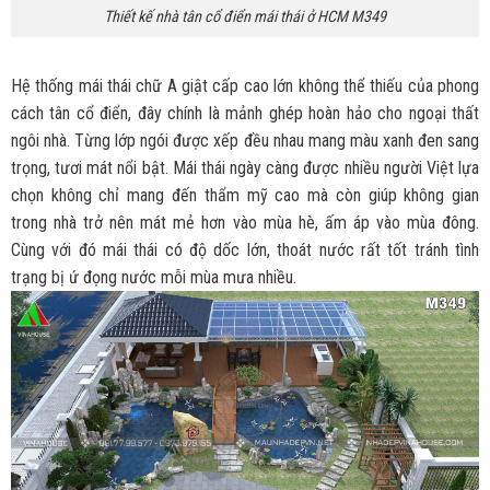
Thiết kế nhà tân cổ điển mái thái ở HCM M349
Hệ thống mái thái chữ A giật cấp cao lớn không thể thiếu của phong
cách tân cổ điển, đây chính là mảnh ghép hoàn hảo cho ngoại thất
ngôi nhà. Từng lớp ngói được xếp đều nhau mang màu xanh đen sang
trọng, tươi mát nổi bật. Mái thái ngày càng được nhiều người Việt lựa
chọn không chỉ mang đến thẩm mỹ cao mà còn giúp không gian
trong nhà trở nên mát mẻ hơn vào mùa hè, ấm áp vào mùa đông.
Cùng với đó mái thái có độ dốc lớn, thoát nước rất tốt tránh tình
trạng bị ứ đọng nước mỗi mùa mưa nhiều.