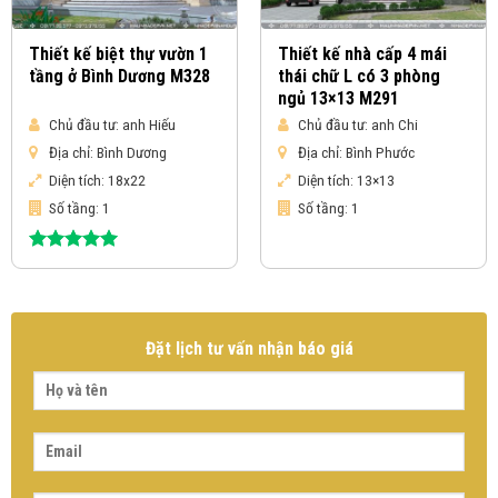
Thiết kế biệt thự vườn 1
Thiết kế nhà cấp 4 mái
tầng ở Bình Dương M328
thái chữ L có 3 phòng
ngủ 13×13 M291
Chủ đầu tư:
anh Hiếu
Chủ đầu tư:
anh Chi
Địa chỉ:
Bình Dương
Địa chỉ:
Bình Phước
Diện tích:
18x22
Diện tích:
13×13
Số tầng:
1
Số tầng:
1
Được xếp
hạng
5.00
5 sao
Đặt lịch tư vấn nhận báo giá