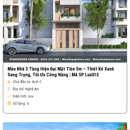
Mẫu Nhà 3 Tầng Hiện Đại Mặt Tiền 5m – Thiết Kế Xanh
Sang Trọng, Tối Ưu Công Năng | Mã SP Lux013
Chủ đầu tư:
Anh C
Địa chỉ:
Nghệ An
Diện tích:
xxx
Số tầng:
3