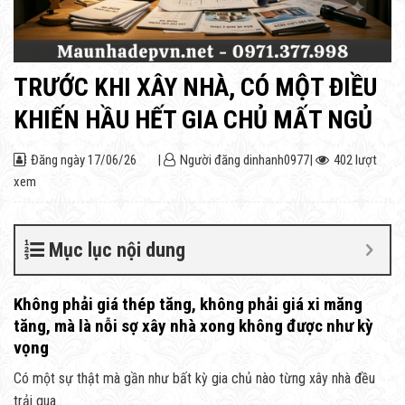
TRƯỚC KHI XÂY NHÀ, CÓ MỘT ĐIỀU
KHIẾN HẦU HẾT GIA CHỦ MẤT NGỦ
Đăng ngày
17/06/26
|
Người đăng
dinhanh0977
|
402 lượt
xem
Mục lục nội dung
Không phải giá thép tăng, không phải giá xi măng
tăng, mà là nỗi sợ xây nhà xong không được như kỳ
vọng
Có một sự thật mà gần như bất kỳ gia chủ nào từng xây nhà đều
trải qua.