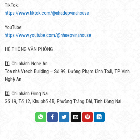
TikTok:
https://www.tiktok.com/@nhadepvinahouse
YouTube:
https://www.youtube.com/@nhaepvinahouse
HỆ THỐNG VĂN PHÒNG
1️⃣ Chi nhánh Nghệ An
Tòa nhà Vtech Building – Số 99, Đường Phạm Đình Toái, TP. Vinh,
Nghệ An
2️⃣ Chi nhánh Đồng Nai
Số 19, Tổ 12, Khu phố 4B, Phường Trảng Dài, Tỉnh Đồng Nai