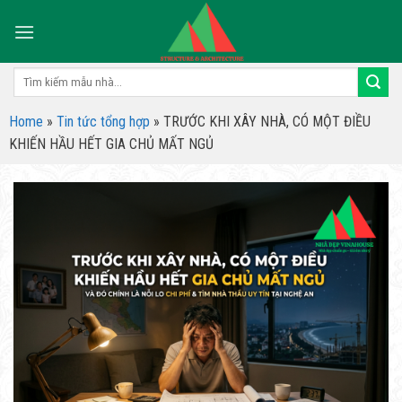
Skip
to
content
Tìm
kiếm:
Home
»
Tin tức tổng hợp
»
TRƯỚC KHI XÂY NHÀ, CÓ MỘT ĐIỀU
KHIẾN HẦU HẾT GIA CHỦ MẤT NGỦ