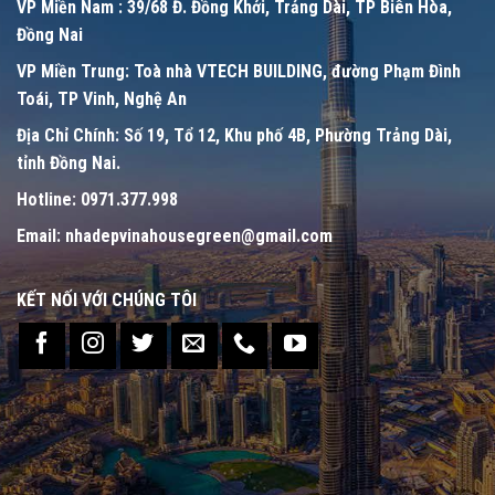
VP Miền Nam :
39/68 Đ. Đồng Khởi, Trảng Dài, TP Biên Hòa,
Đồng Nai
VP Miền Trung:
Toà nhà VTECH BUILDING, đường Phạm Đình
Toái, TP Vinh, Nghệ An
Địa Chỉ Chính:
Số 19, Tổ 12, Khu phố 4B, Phường Trảng Dài,
tỉnh Đồng Nai.
Hotline:
0971.377.998
Email:
nhadepvinahousegreen@gmail.com
KẾT NỐI VỚI CHÚNG TÔI