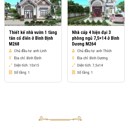
Thiết kế nhà vườn 1 tầng
Nhà cấp 4 hiện đại 3
tân cổ điển ở Bình Định
phòng ngủ 7,5×14 ở Bình
M268
Dương M264
Chủ đầu tư:
anh Linh
Chủ đầu tư:
anh Thích
Địa chỉ:
Bình Định
Địa chỉ:
Bình Dương
Diện tích:
10x15
Diện tích:
7,5x14
Số tầng:
1
Số tầng:
1
Nhận báo giá & gửi yêu cầu tư vấn
Sau khi nhận được yêu cầu của Quý khách, tư vấn viên của Vinahouse