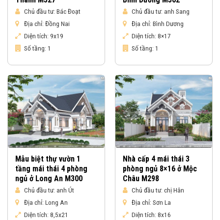
Chủ đầu tư:
Bác Đoạt
Chủ đầu tư:
anh Sang
Địa chỉ:
Đồng Nai
Địa chỉ:
Bình Dương
Diện tích:
9x19
Diện tích:
8×17
Số tầng:
1
Số tầng:
1
Mẫu biệt thự vườn 1
Nhà cấp 4 mái thái 3
tầng mái thái 4 phòng
phòng ngủ 8×16 ở Mộc
ngủ ở Long An M300
Châu M298
Chủ đầu tư:
anh Út
Chủ đầu tư:
chị Hân
Địa chỉ:
Long An
Địa chỉ:
Sơn La
Diện tích:
8,5x21
Diện tích:
8x16