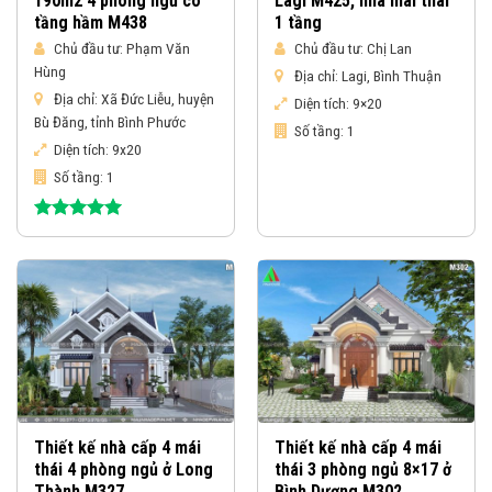
190m2 4 phòng ngủ có
Lagi M425, nhà mái thái
tầng hầm M438
1 tầng
Chủ đầu tư:
Phạm Văn
Chủ đầu tư:
Chị Lan
Hùng
Địa chỉ:
Lagi, Bình Thuận
Địa chỉ:
Xã Đức Liễu, huyện
Diện tích:
9×20
Bù Đăng, tỉnh Bình Phước
Số tầng:
1
Diện tích:
9x20
Số tầng:
1
Được xếp
hạng
5.00
5 sao
Thiết kế nhà cấp 4 mái
Thiết kế nhà cấp 4 mái
thái 4 phòng ngủ ở Long
thái 3 phòng ngủ 8×17 ở
Thành M327
Bình Dương M302