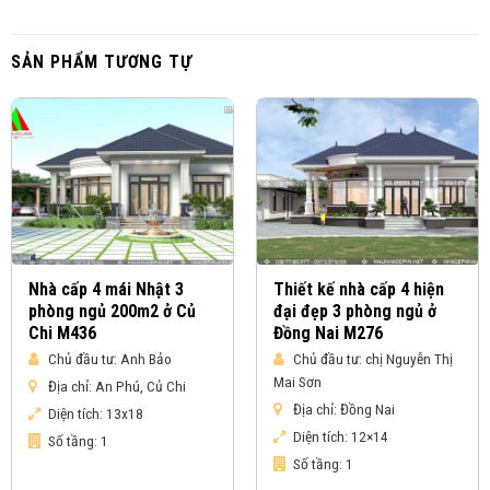
SẢN PHẨM TƯƠNG TỰ
Nhà cấp 4 mái Nhật 3
Thiết kế nhà cấp 4 hiện
phòng ngủ 200m2 ở Củ
đại đẹp 3 phòng ngủ ở
Chi M436
Đồng Nai M276
Chủ đầu tư:
Anh Bảo
Chủ đầu tư:
chị Nguyễn Thị
Mai Sơn
Địa chỉ:
An Phú, Củ Chi
Địa chỉ:
Đồng Nai
Diện tích:
13x18
Diện tích:
12×14
Số tầng:
1
Số tầng:
1