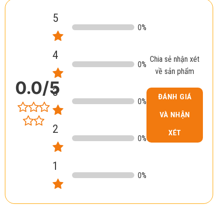
5
0
%
4
Chia sẻ nhận xét
0
%
về sản phẩm
0.0
/5
3
ĐÁNH GIÁ
0
%
VÀ NHẬN
2
XÉT
0
%
1
0
%