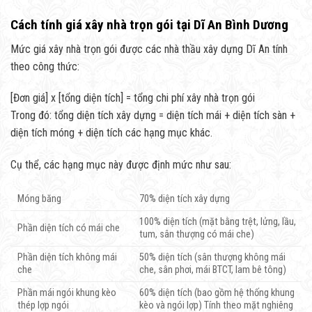
Cách tính giá xây nhà trọn gói tại Dĩ An Bình Dương
Mức giá xây nhà trọn gói được các nhà thầu xây dựng Dĩ An tính
theo công thức:
[Đơn giá] x [tổng diện tích] = tổng chi phí xây nhà trọn gói
Trong đó: tổng diện tích xây dựng = diện tích mái + diện tích sàn +
diện tích móng + diện tích các hạng mục khác.
Cụ thể, các hạng mục này được định mức như sau:
Móng băng
70% diện tích xây dựng
100% diện tích (mặt bằng trệt, lửng, lầu,
Phần diện tích có mái che
tum, sân thượng có mái che)
Phần diện tích không mái
50% diện tích (sân thượng không mái
che
che, sân phơi, mái BTCT, lam bê tông)
Phần mái ngói khung kèo
60% diện tích (bao gồm hệ thống khung
thép lợp ngói
kèo và ngói lợp) Tính theo mặt nghiêng