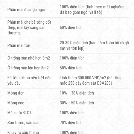
100% diện tích (tính theo mặt nghiêng
Phần mái đúc lợp ngói
đã bao gồm ngói và li tô)
Phần mái che bê tông cốt
thép, mái lấy sáng sân
60% diện tích
thượng
20-30% diện tích (bao gồm toàn bộ xà gồ
Phần mái tôn
sắt và tôn lợp)
Ô trống sàn nhỏ hơn 8m2
100% diện tích
Ô trống sàn lớn hơn 8m2
50% diện tích
Bê tông khoá nền trệt nếu
Tính thêm 300.000 VNĐ/m2 (bê tông
yêu cầu
mác 250 dày 8cm sắt D8A200)
Móng đơn
10% – 30% diện tích
Móng cọc
30% – 50% diện tích
Mái ngói BTCT
100% diện tích
Sân trước, sân sau
70% diện tích
Khu vực cầu thang
100% diện tích